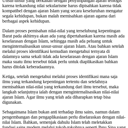
Unsur-unsur yang berkaitan dengan penyimpangan ajaran teologis
karena terkandung nilai sekularisme harus dipisahkan karena tidak
kompatibel dengan ajaran Islam yang secara keseluruhan mengatur
segala kehidupan, bukan malah memisahkan ajaran agama dari
berbagai aspek kehidupan.
Dalam proses pemisahan nilai-nilai yang terselubung kepentingan
Barat pada akhirnya akan ada yang dipertahankan karena masih ada
keselarasan dengan Islam, sehingga masih ada peluang untuk
menginternalisasikan unsur-unsur ajaran Islam. Atau bahkan setelah
melalui proses identifikasi kemudian mengetahui ternyata di
dalamnya sama sekali tidak ada keselarasan dengan ajaran Islam
maka suatu ilmu tersebut tidak perlu untuk diaplikasikan bahkan
harus ditolak keberadaannya.
Ketiga, setelah mengetahui melalui proses identifikasi mana saja
ilmu yang terkandung kepentingan tertentu dan setelahnya
memisahkan nilai-nilai yang terkandung dari ilmu tersebut, maka
langkah selanjutnya ialah dengan menginternalisasikan nilai-nilai
ajaran Islam. Agar ilmu yang telah ada diharapkan tetap bisa
digunakan.
Sebagaimana Islam bukan anti terhadap ilmu sains, namun dalam
pengembangan dan pengaplikasiaan perlu diselaraskan dengan nilai-
nilai Islam. Bahkan, semenjak dahulu Islam telah meletakkan
fondasi sains modern melalui tokoh-tokohnya seperti Ibnu Sina yang