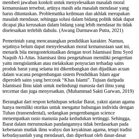
memberi jawaban konkrit untuk menyelesaikan masalah moral
kemanusiaan tersebut, artinya masih ada masalah mendasar yang
harus dituntaskan. Problematika keilmuan dan akhlak merupakan
masalah mendasar, sehingga solusi dalam bidang politik tidak dapat
dicapai jika kerusakan dalam bidang yang lebih mendasar itu tidak
diselesaikan terlebih dahulu. (Awang Darmawan Putra, 2021)
Pemerintah yang mencanangkan pendidikan karakter. Namun,
sejatinya belum dapat menyelesaikan moral kemanusiaan saat ini,
menarik bila mengontekstualkan dengan teori Islamisasi Ilmu Syed
Naquib Al-Attas. Islamisasi ilmu pengetahuan memiliki pengertian
yaitu mengislamkan atau melakukan penyucian terhadap sains
produk barat yang selama ini dikembangkan dan dijadikan acuan
dalam wacana pengembangan sistem Pendidikan Islam agar
diperoleh sains yang bercorak “Khas Islami”. Tujuan daripada
Islamisasi Ilmu ialah untuk melindungi manusia dari ilmu yang
tercemar dan juga menyesatkan. (Muhammad Sakti Garwan, 2019)
Berangkat dari respon kehidupan sekular Barat, yakni ajaran agama
hanya memiliki otoritas untuk mengatur hubungan individu dengan
Tuhan (transendental), sedangkan pengembangan science
menempatkan rasio manusia pada kedudukan tertinggi. Sehingga,
Barat dalam merumuskan pandangannya tidak berdasarkan pada
kebenaran mutlak ilmu wahyu dan keyakinan agama, tetapi tradisi
kebudayaanlah yang mendasari, dan diperkuat oleh dasar-dasar