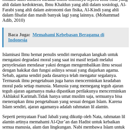
ahli dalam kedokteran, Ibnu Khaldun yang ahli dalam sosiologi, Al-
Farabi yang ahli dalam astronomi dan fisika, Al-Kindi yang ahli
dalam filsafat dan masih banyak lagi yang lainnya. (Mohammad
Adib, 2010)
Baca Juga:
Memahami Kebebasan Beragama di
Indonesia
Islamisasi Ilmu hemat penulis sendiri merupakan langkah untuk
mengatasi degradasi moral yang saat ini masif terjadi melalui
penyelesaian mendasar yakni dengan mengembalikan ilmu sesuai
dengan hakikat dan fungsi aslinya sesuai yang diajarkan agama.
Sebab, agama sendiri pada dasarnya telah mengatur segalanya.
Termasuk ilmu pengetahuan juga harus mencerminkan keadaban
moral pada setiap manusia. Manusia yang memegang teguh ajaran
teguh ajaran agamanya maka dipastikan perilakunya mencerminkan
Akhlakul Karimah.Tidak hanya umat muslim saja, semuanya bisa
menerapkan ilmu pengetahuan yang sesuai dengan Islam. Karena
Islam sendiri, ajaran agamanya adalah rahmatan lil alamin.
Seperti pernyataan Fuad Jabali yang dikutip oleh Nata, rahmatan lil
alamin artinya memahami Al-Qur’an dan Hadist untuk kebaikan
semua manusia, alam dan lingkungan. Nabi membawa Islam untuk