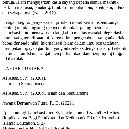
semua. Islam mengajarkan kasih sayang kepada semua makhluk
baik itu manusia, binatang, tumbuh-tumbuhan, air, tanah, api, udara
dan sebagainya. (Nata, 2016)
Dengan begitu, penyelesaian problem moral kemanusiaan sangat
penting untuk langsung menyentuh pokok paling mendasar.
Islamisasi Ilmu menawarkan langkah baru atas masalah degradasi
moral yang terjadi saat ini, karena ilmu pengetahuan yang ada tidak
bebas daripada nilai. Internalisasi Islam dalam ilmu pengetahuan
merupakan upaya agar ilmu yang ada seleras dengan Islam. Terlebih
dalam ajaran Islam, sangat memperhatinkan dan menjunjung tinggi
nilai akhlak.
DAFTAR PUSTAKA
Al-Attas, S. N. (2020a).
Islam dan Sekularisme.
Al-Attas, S. N. (2020b). Islam dan Sekularisme.
Awang Darmawan Putra, R. D. (2021).
Epistemologi Islamisasi Ilmu Syed Mohammad Naquib Al-Attas
(Implikasinya Bagi Pemikiran dan Keilmuan). Fikrah: Journal of
Islamic Education, 5(2).
Mohammad Adib. (2010). Filsafat Ilmu.