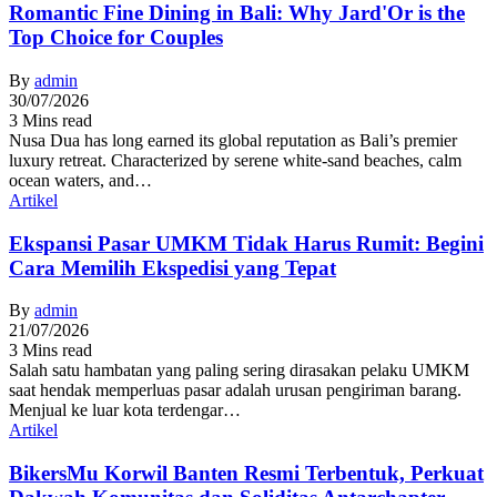
Romantic Fine Dining in Bali: Why Jard'Or is the
Top Choice for Couples
By
admin
30/07/2026
3 Mins read
Nusa Dua has long earned its global reputation as Bali’s premier
luxury retreat. Characterized by serene white-sand beaches, calm
ocean waters, and…
Artikel
Ekspansi Pasar UMKM Tidak Harus Rumit: Begini
Cara Memilih Ekspedisi yang Tepat
By
admin
21/07/2026
3 Mins read
Salah satu hambatan yang paling sering dirasakan pelaku UMKM
saat hendak memperluas pasar adalah urusan pengiriman barang.
Menjual ke luar kota terdengar…
Artikel
BikersMu Korwil Banten Resmi Terbentuk, Perkuat