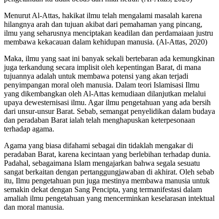
Menurut Al-Attas, hakikat ilmu telah mengalami masalah karena
hilangnya arah dan tujuan akibat dari pemahaman yang pincang,
ilmu yang seharusnya menciptakan keadilan dan perdamaiaan justru
membawa kekacauan dalam kehidupan manusia. (Al-Attas, 2020)
Maka, ilmu yang saat ini banyak sekali bertebaran ada kemungkinan
juga terkandung secara implisit oleh kepentingan Barat, di mana
tujuannya adalah untuk membawa potensi yang akan terjadi
penyimpangan moral oleh manusia. Dalam teori Islamisasi Ilmu
yang dikembangkan oleh Al-Attas kemudiaan dilanjutkan melalui
upaya dewesternisasi ilmu. Agar ilmu pengetahuan yang ada bersih
dari unsur-unsur Barat. Sebab, semangat penyelidikan dalam budaya
dan peradaban Barat ialah telah menghapuskan keterpesonaan
terhadap agama.
Agama yang biasa difahami sebagai din tidaklah mengakar di
peradaban Barat, karena kecintaan yang berlebihan terhadap dunia.
Padahal, sebagaimana Islam mengajarkan bahwa segala sesuatu
sangat berkaitan dengan pertanggungjawaban di akhirat. Oleh sebab
itu, Ilmu pengetahuan pun juga mestinya membawa manusia untuk
semakin dekat dengan Sang Pencipta, yang termanifestasi dalam
amaliah ilmu pengetahuan yang mencerminkan keselarasan intektual
dan moral manusia.