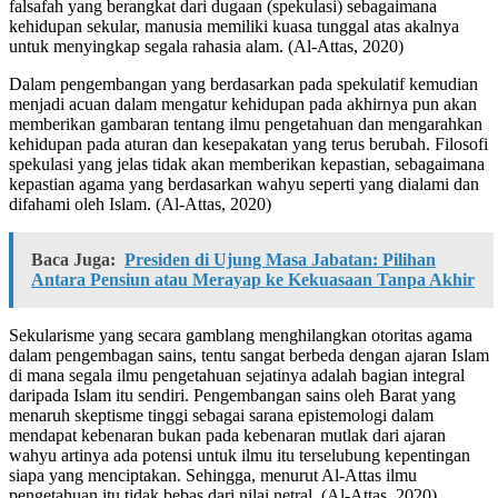
falsafah yang berangkat dari dugaan (spekulasi) sebagaimana
kehidupan sekular, manusia memiliki kuasa tunggal atas akalnya
untuk menyingkap segala rahasia alam. (Al-Attas, 2020)
Dalam pengembangan yang berdasarkan pada spekulatif kemudian
menjadi acuan dalam mengatur kehidupan pada akhirnya pun akan
memberikan gambaran tentang ilmu pengetahuan dan mengarahkan
kehidupan pada aturan dan kesepakatan yang terus berubah. Filosofi
spekulasi yang jelas tidak akan memberikan kepastian, sebagaimana
kepastian agama yang berdasarkan wahyu seperti yang dialami dan
difahami oleh Islam. (Al-Attas, 2020)
Baca Juga:
Presiden di Ujung Masa Jabatan: Pilihan
Antara Pensiun atau Merayap ke Kekuasaan Tanpa Akhir
Sekularisme yang secara gamblang menghilangkan otoritas agama
dalam pengembagan sains, tentu sangat berbeda dengan ajaran Islam
di mana segala ilmu pengetahuan sejatinya adalah bagian integral
daripada Islam itu sendiri. Pengembangan sains oleh Barat yang
menaruh skeptisme tinggi sebagai sarana epistemologi dalam
mendapat kebenaran bukan pada kebenaran mutlak dari ajaran
wahyu artinya ada potensi untuk ilmu itu terselubung kepentingan
siapa yang menciptakan. Sehingga, menurut Al-Attas ilmu
pengetahuan itu tidak bebas dari nilai netral. (Al-Attas, 2020)