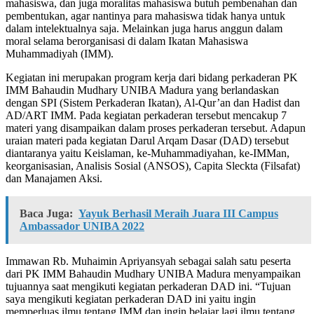
mahasiswa, dan juga moralitas mahasiswa butuh pembenahan dan
pembentukan, agar nantinya para mahasiswa tidak hanya untuk
dalam intelektualnya saja. Melainkan juga harus anggun dalam
moral selama berorganisasi di dalam Ikatan Mahasiswa
Muhammadiyah (IMM).
Kegiatan ini merupakan program kerja dari bidang perkaderan PK
IMM Bahaudin Mudhary UNIBA Madura yang berlandaskan
dengan SPI (Sistem Perkaderan Ikatan), Al-Qur’an dan Hadist dan
AD/ART IMM. Pada kegiatan perkaderan tersebut mencakup 7
materi yang disampaikan dalam proses perkaderan tersebut. Adapun
uraian materi pada kegiatan Darul Arqam Dasar (DAD) tersebut
diantaranya yaitu Keislaman, ke-Muhammadiyahan, ke-IMMan,
keorganisasian, Analisis Sosial (ANSOS), Capita Sleckta (Filsafat)
dan Manajamen Aksi.
Baca Juga:
Yayuk Berhasil Meraih Juara III Campus
Ambassador UNIBA 2022
Immawan Rb. Muhaimin Apriyansyah sebagai salah satu peserta
dari PK IMM Bahaudin Mudhary UNIBA Madura menyampaikan
tujuannya saat mengikuti kegiatan perkaderan DAD ini. “Tujuan
saya mengikuti kegiatan perkaderan DAD ini yaitu ingin
memperluas ilmu tentang IMM dan ingin belajar lagi ilmu tentang