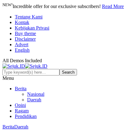
NEW!
Incredible offer for our exclusive subscribers!
Read More
Tentang Kami
Kontak
Kebijakan Privasi
Buy theme
Disclaimer
Advert
English
All Demos Included
Menu
Berita
Nasional
Daerah
Opini
Ragam
Pendidikan
Berita
Daerah