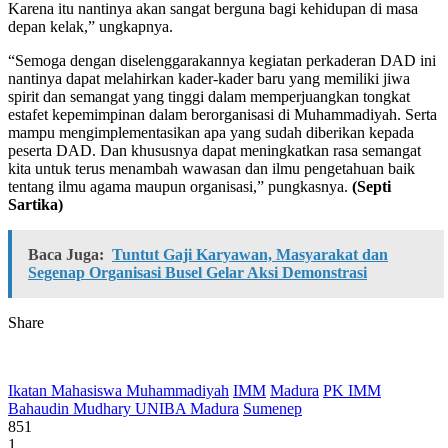
Karena itu nantinya akan sangat berguna bagi kehidupan di masa
depan kelak,” ungkapnya.
“Semoga dengan diselenggarakannya kegiatan perkaderan DAD ini
nantinya dapat melahirkan kader-kader baru yang memiliki jiwa
spirit dan semangat yang tinggi dalam memperjuangkan tongkat
estafet kepemimpinan dalam berorganisasi di Muhammadiyah. Serta
mampu mengimplementasikan apa yang sudah diberikan kepada
peserta DAD. Dan khususnya dapat meningkatkan rasa semangat
kita untuk terus menambah wawasan dan ilmu pengetahuan baik
tentang ilmu agama maupun organisasi,” pungkasnya.
(Septi
Sartika)
Baca Juga:
Tuntut Gaji Karyawan, Masyarakat dan
Segenap Organisasi Busel Gelar Aksi Demonstrasi
Share
Ikatan Mahasiswa Muhammadiyah
IMM
Madura
PK IMM
Bahaudin Mudhary UNIBA Madura
Sumenep
851
1