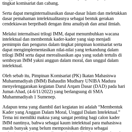
tingkat komisariat dan cabang.
Serta dapat menginternalisasikan dasar-dasar Islam dan meletakkan
dasar pemahaman intelektualitasnya sebagai bentuk gerakan
cendekiawan berpribadi dengan ilmu amaliyah dan amal ilmiah.
Melalui internalisasi trilogi IMM, dapat menumbuhkan wacana
intelektual dan membentuk kader-kader yang siap menjadi
pemimpin dan pengurus dalam tingkat pimpinan komisariat serta
dapat mengimplementasikan nilai-nilai yang terkandung dalam
trilogi IMM serta dapat merealisasikan apa yang sudah tertulis di
semboyan IMM yakni anggun dalam moral, dan unggul dalam
intelektual.
Oleh sebab itu, Pimpinan Komisariat (PK) Ikatan Mahasiswa
Muhammadiyah (IMM) Bahaudin Mudhary UNIBA Madura
menyelenggarakan kegiatan Darul Arqam Dasar (DAD) pada hari
Jumat-Ahad, (4-6/11/2022) yang berlangsung di SMA
Muhammadiyah 1 Sumenep.
Adapun tema yang diambil dari kegiatan ini adalah “Membentuk
Kader yang Anggun Dalam Moral, Unggul Dalam Intelektual.”
Tema ini memiliki makna yang sangat penting bagi calon kader
IMM nantinya, bahwa sebagai kaum intelektual para mahasiswa
masih banyak yang belum memposisikan dirinya sebagai