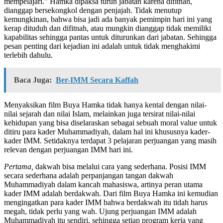
mempelajari.” Hamka dipaksa turun jabatan karena difitnah,
dianggap bersekongkol dengan penjajah. Tidak menutup
kemungkinan, bahwa bisa jadi ada banyak pemimpin hari ini yang
kerap dituduh dan difitnah, atau mungkin dianggap tidak memiliki
kapabilitas sehingga pantas untuk diturunkan dari jabatan. Sehingga
pesan penting dari kejadian ini adalah untuk tidak menghakimi
terlebih dahulu.
Baca Juga:
Ber-IMM Secara Kaffah
Menyaksikan film Buya Hamka tidak hanya kental dengan nilai-
nilai sejarah dan nilai Islam, melainkan juga tersirat nilai-nilai
kehidupan yang bisa diselaraskan sebagai sebuah moral value untuk
ditiru para kader Muhammadiyah, dalam hal ini khususnya kader-
kader IMM. Setidaknya terdapat 3 pelajaran perjuangan yang masih
relevan dengan perjuangan IMM hari ini.
Pertama,
dakwah bisa melalui cara yang sederhana. Posisi IMM
secara sederhana adalah perpanjangan tangan dakwah
Muhammadiyah dalam kancah mahasiswa, artinya peran utama
kader IMM adalah berdakwah. Dari film Buya Hamka ini kemudian
mengingatkan para kader IMM bahwa berdakwah itu tidah harus
megah, tidak perlu yang wah. Ujung perjuangan IMM adalah
Muhammadiyah itu sendiri, sehingga setiap program kerja yang