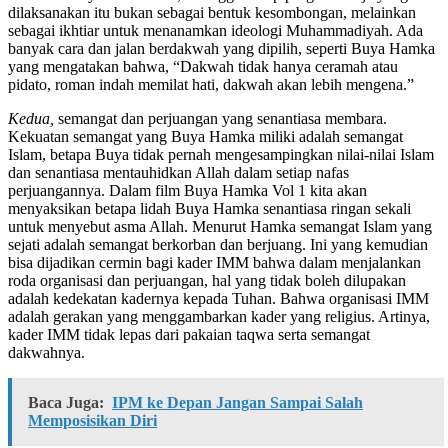
dilaksanakan itu bukan sebagai bentuk kesombongan, melainkan
sebagai ikhtiar untuk menanamkan ideologi Muhammadiyah. Ada
banyak cara dan jalan berdakwah yang dipilih, seperti Buya Hamka
yang mengatakan bahwa, “Dakwah tidak hanya ceramah atau
pidato, roman indah memilat hati, dakwah akan lebih mengena.”
Kedua,
semangat dan perjuangan yang senantiasa membara.
Kekuatan semangat yang Buya Hamka miliki adalah semangat
Islam, betapa Buya tidak pernah mengesampingkan nilai-nilai Islam
dan senantiasa mentauhidkan Allah dalam setiap nafas
perjuangannya. Dalam film Buya Hamka Vol 1 kita akan
menyaksikan betapa lidah Buya Hamka senantiasa ringan sekali
untuk menyebut asma Allah. Menurut Hamka semangat Islam yang
sejati adalah semangat berkorban dan berjuang. Ini yang kemudian
bisa dijadikan cermin bagi kader IMM bahwa dalam menjalankan
roda organisasi dan perjuangan, hal yang tidak boleh dilupakan
adalah kedekatan kadernya kepada Tuhan. Bahwa organisasi IMM
adalah gerakan yang menggambarkan kader yang religius. Artinya,
kader IMM tidak lepas dari pakaian taqwa serta semangat
dakwahnya.
Baca Juga:
IPM ke Depan Jangan Sampai Salah
Memposisikan Diri