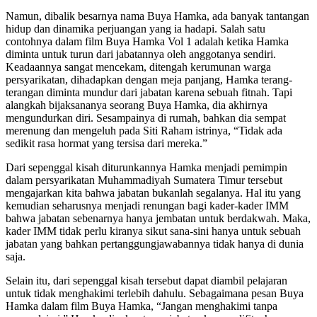
Namun, dibalik besarnya nama Buya Hamka, ada banyak tantangan
hidup dan dinamika perjuangan yang ia hadapi. Salah satu
contohnya dalam film Buya Hamka Vol 1 adalah ketika Hamka
diminta untuk turun dari jabatannya oleh anggotanya sendiri.
Keadaannya sangat mencekam, ditengah kerumunan warga
persyarikatan, dihadapkan dengan meja panjang, Hamka terang-
terangan diminta mundur dari jabatan karena sebuah fitnah. Tapi
alangkah bijaksananya seorang Buya Hamka, dia akhirnya
mengundurkan diri. Sesampainya di rumah, bahkan dia sempat
merenung dan mengeluh pada Siti Raham istrinya, “Tidak ada
sedikit rasa hormat yang tersisa dari mereka.”
Dari sepenggal kisah diturunkannya Hamka menjadi pemimpin
dalam persyarikatan Muhammadiyah Sumatera Timur tersebut
mengajarkan kita bahwa jabatan bukanlah segalanya. Hal itu yang
kemudian seharusnya menjadi renungan bagi kader-kader IMM
bahwa jabatan sebenarnya hanya jembatan untuk berdakwah. Maka,
kader IMM tidak perlu kiranya sikut sana-sini hanya untuk sebuah
jabatan yang bahkan pertanggungjawabannya tidak hanya di dunia
saja.
Selain itu, dari sepenggal kisah tersebut dapat diambil pelajaran
untuk tidak menghakimi terlebih dahulu. Sebagaimana pesan Buya
Hamka dalam film Buya Hamka, “Jangan menghakimi tanpa