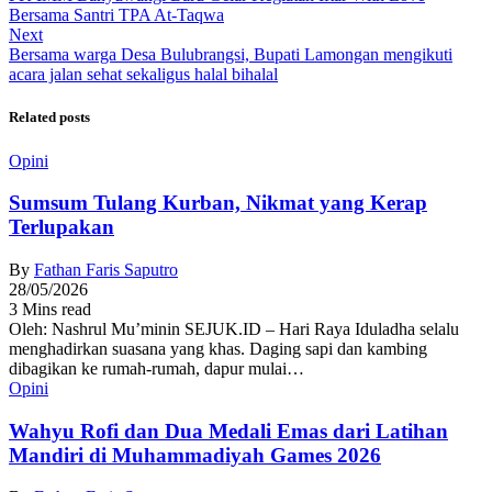
Bersama Santri TPA At-Taqwa
Next
Bersama warga Desa Bulubrangsi, Bupati Lamongan mengikuti
acara jalan sehat sekaligus halal bihalal
Related posts
Opini
Sumsum Tulang Kurban, Nikmat yang Kerap
Terlupakan
By
Fathan Faris Saputro
28/05/2026
3 Mins read
Oleh: Nashrul Mu’minin SEJUK.ID – Hari Raya Iduladha selalu
menghadirkan suasana yang khas. Daging sapi dan kambing
dibagikan ke rumah-rumah, dapur mulai…
Opini
Wahyu Rofi dan Dua Medali Emas dari Latihan
Mandiri di Muhammadiyah Games 2026