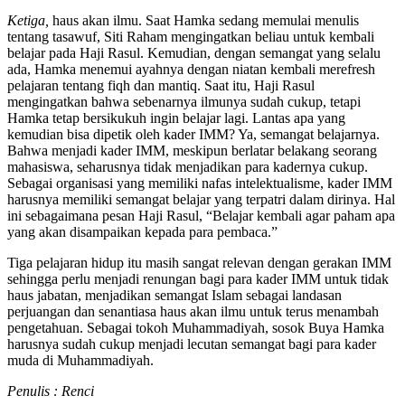
Ketiga,
haus akan ilmu. Saat Hamka sedang memulai menulis
tentang tasawuf, Siti Raham mengingatkan beliau untuk kembali
belajar pada Haji Rasul. Kemudian, dengan semangat yang selalu
ada, Hamka menemui ayahnya dengan niatan kembali merefresh
pelajaran tentang fiqh dan mantiq. Saat itu, Haji Rasul
mengingatkan bahwa sebenarnya ilmunya sudah cukup, tetapi
Hamka tetap bersikukuh ingin belajar lagi. Lantas apa yang
kemudian bisa dipetik oleh kader IMM? Ya, semangat belajarnya.
Bahwa menjadi kader IMM, meskipun berlatar belakang seorang
mahasiswa, seharusnya tidak menjadikan para kadernya cukup.
Sebagai organisasi yang memiliki nafas intelektualisme, kader IMM
harusnya memiliki semangat belajar yang terpatri dalam dirinya. Hal
ini sebagaimana pesan Haji Rasul, “Belajar kembali agar paham apa
yang akan disampaikan kepada para pembaca.”
Tiga pelajaran hidup itu masih sangat relevan dengan gerakan IMM
sehingga perlu menjadi renungan bagi para kader IMM untuk tidak
haus jabatan, menjadikan semangat Islam sebagai landasan
perjuangan dan senantiasa haus akan ilmu untuk terus menambah
pengetahuan. Sebagai tokoh Muhammadiyah, sosok Buya Hamka
harusnya sudah cukup menjadi lecutan semangat bagi para kader
muda di Muhammadiyah.
Penulis : Renci