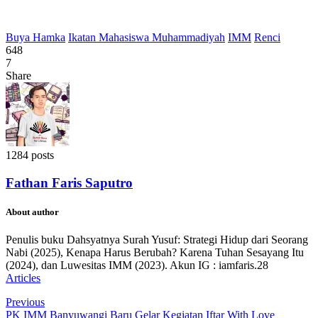
Buya Hamka
Ikatan Mahasiswa Muhammadiyah
IMM
Renci
648
7
Share
1284 posts
Fathan Faris Saputro
About author
Penulis buku Dahsyatnya Surah Yusuf: Strategi Hidup dari Seorang
Nabi (2025), Kenapa Harus Berubah? Karena Tuhan Sesayang Itu
(2024), dan Luwesitas IMM (2023). Akun IG : iamfaris.28
Articles
Previous
PK IMM Banyuwangi Baru Gelar Kegiatan Iftar With Love