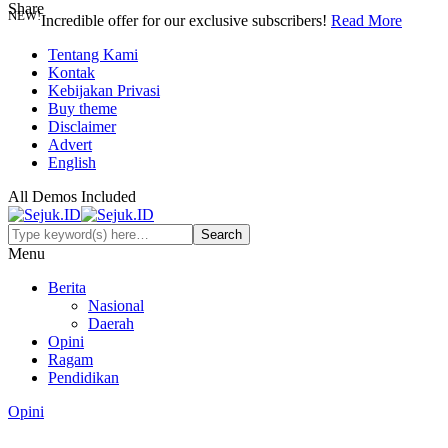
Share
NEW!
Incredible offer for our exclusive subscribers!
Read More
Tentang Kami
Kontak
Kebijakan Privasi
Buy theme
Disclaimer
Advert
English
All Demos Included
Menu
Berita
Nasional
Daerah
Opini
Ragam
Pendidikan
Opini