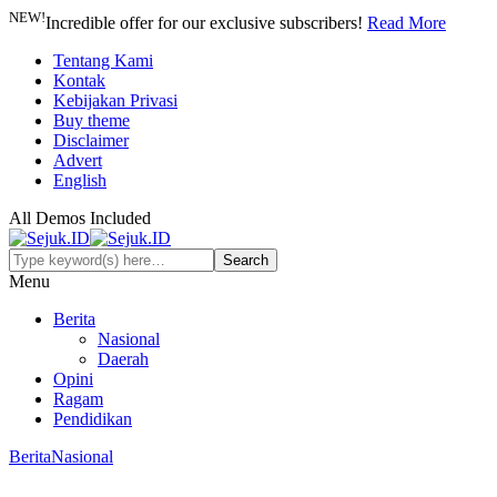
NEW!
Incredible offer for our exclusive subscribers!
Read More
Tentang Kami
Kontak
Kebijakan Privasi
Buy theme
Disclaimer
Advert
English
All Demos Included
Menu
Berita
Nasional
Daerah
Opini
Ragam
Pendidikan
Berita
Nasional