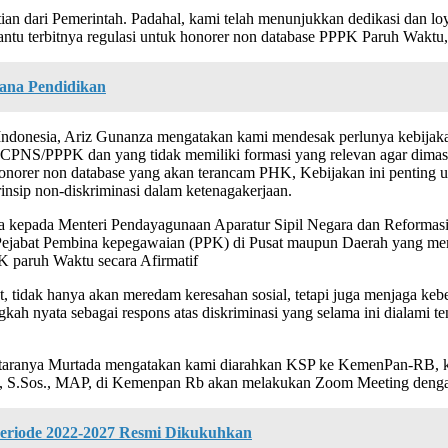
ian dari Pemerintah. Padahal, kami telah menunjukkan dedikasi dan loy
antu terbitnya regulasi untuk honorer non database PPPK Paruh Waktu,
jana Pendidikan
onesia, Ariz Gunanza mengatakan kami mendesak perlunya kebijakan 
MS CPNS/PPPK dan yang tidak memiliki formasi yang relevan agar di
 honorer non database yang akan terancam PHK, Kebijakan ini penting 
sip non-diskriminasi dalam ketenagakerjaan.
epada Menteri Pendayagunaan Aparatur Sipil Negara dan Reformasi 
 Pejabat Pembina kepegawaian (PPK) di Pusat maupun Daerah yang m
 paruh Waktu secara Afirmatif
t, tidak hanya akan meredam keresahan sosial, tetapi juga menjaga keb
kah nyata sebagai respons atas diskriminasi yang selama ini dialami t
diantaranya Murtada mengatakan kami diarahkan KSP ke KemenPan-RB, 
.Sos., MAP, di Kemenpan Rb akan melakukan Zoom Meeting dengan p
eriode 2022-2027 Resmi Dikukuhkan