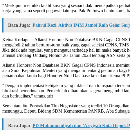
“Meskipun memiliki kualifikasi yang sesuai tidak mendapatkan perhat
kerja yang sama seperti pegawai lainnya. Pak Prabowo bantu kami, b
Baca Juga:
Pahrul Rozi, Aktivis IMM Jambi Raih Gelar Sar
Ketua Korlapnas Aliansi Honorer Non Database BKN Gagal CPNS Ind
mengabdi 2 tahun berturut-turut baik yang gagal seleksi CPNS, T
Jika tidak ada regulasi yang mengatur terhadap hal ini maka banyak
amanat Undang-Undang Nomor 20 Tahun 2023 tentang ASN serta prin
Aliansi Honorer Non Database BKN Gagal CPNS Indonesia meminta k
atau Surat Keputusan Menteri yang mengatur tentang pedoman bagi
penambahan kuota bagi Honorer Non Database ke dalam skema PPPK
“Dengan implementasi kebijakan yang inklusif dan transparan tersebu
birokrasi pemerintahan. Pemerintah diharapkan segera mengambil lang
dan berkualitas,” terang ariz.
Sementara itu, Perwakilan Tim Negosiator yang terdiri 10 Orang 
menunggu, Deputi Bidang SDM Kementerian PANRB, Aba Subagja, S
Baca Juga:
PD Muhammadiyah dan 'Aisyiyah Kota Depok P