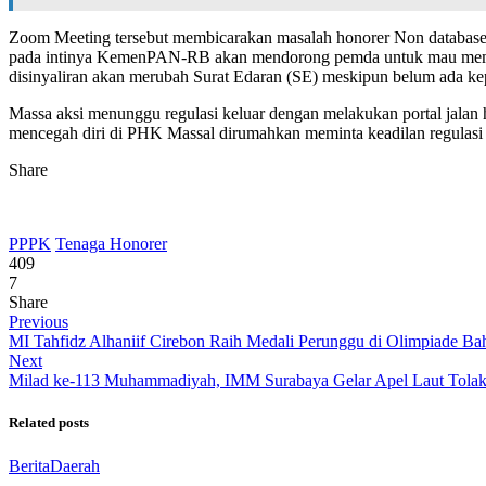
Zoom Meeting tersebut membicarakan masalah honorer Non database 
pada intinya KemenPAN-RB akan mendorong pemda untuk mau membe
disinyaliran akan merubah Surat Edaran (SE) meskipun belum ada kep
Massa aksi menunggu regulasi keluar dengan melakukan portal jalan
mencegah diri di PHK Massal dirumahkan meminta keadilan regulasi
Share
PPPK
Tenaga Honorer
409
7
Share
Previous
MI Tahfidz Alhaniif Cirebon Raih Medali Perunggu di Olimpiade Ba
Next
Milad ke-113 Muhammadiyah, IMM Surabaya Gelar Apel Laut Tolak
Related posts
Berita
Daerah