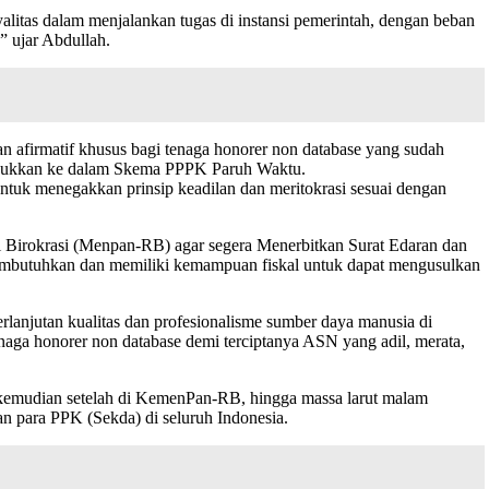
alitas dalam menjalankan tugas di instansi pemerintah, dengan beban
” ujar Abdullah.
afirmatif khusus bagi tenaga honorer non database yang sudah
masukkan ke dalam Skema PPPK Paruh Waktu.
untuk menegakkan prinsip keadilan dan meritokrasi sesuai dengan
Birokrasi (Menpan-RB) agar segera Menerbitkan Surat Edaran dan
embutuhkan dan memiliki kemampuan fiskal untuk dapat mengusulkan
erlanjutan kualitas dan profesionalisme sumber daya manusia di
enaga honorer non database demi terciptanya ASN yang adil, merata,
kemudian setelah di KemenPan-RB, hingga massa larut malam
ara PPK (Sekda) di seluruh Indonesia.