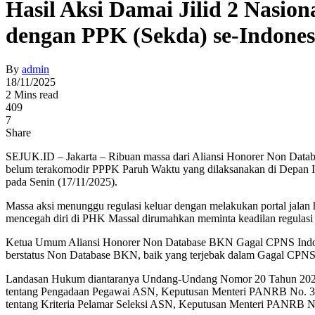
Hasil Aksi Damai Jilid 2 Nas
dengan PPK (Sekda) se-Indones
By
admin
18/11/2025
2 Mins read
409
7
Share
SEJUK.ID – Jakarta – Ribuan massa dari Aliansi Honorer Non Data
belum terakomodir PPPK Paruh Waktu yang dilaksanakan di Depan Ist
pada Senin (17/11/2025).
Massa aksi menunggu regulasi keluar dengan melakukan portal jalan
mencegah diri di PHK Massal dirumahkan meminta keadilan regulas
Ketua Umum Aliansi Honorer Non Database BKN Gagal CPNS Indonesi
berstatus Non Database BKN, baik yang terjebak dalam Gagal CPNS 
Landasan Hukum diantaranya Undang-Undang Nomor 20 Tahun 2023
tentang Pengadaan Pegawai ASN, Keputusan Menteri PANRB No. 3
tentang Kriteria Pelamar Seleksi ASN, Keputusan Menteri PANRB