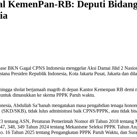
ional KemenPan-RB: Deputi Bida
ia
base BKN Gagal CPNS Indonesia menggelar Aksi Damai Jilid 2 Nasion
ana Presiden Republik Indonesia, Kota Jakarta Pusat, Jakarta dan di
 hingga sholat berjamaah magrib di depan Kantor Kemenpan RB demi me
i untuk dimasukkan ke skema PPPK Paruh waktu.
a, Abdullah Sa’banah mengatakan masa pengabdian tenaga honorer no
(SKD/SKB), tidak lulus administrasi baik CPNS/PPPK, atau tidak bis
 tentang ASN, Peraturan Pemerintah Nomor 49 Tahun 2018 tentan
47, 348, 349 Tahun 2024 tentang Mekanisme Seleksi PPPK Tahun A
 No. 16 Tahun 2025 tentang Pengangkatan PPPK Paruh Waktu, dan S