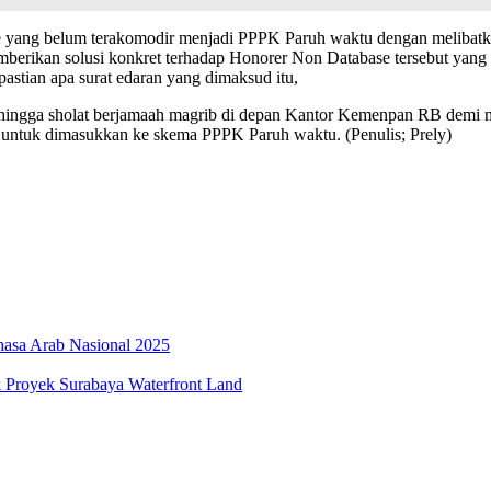
yang belum terakomodir menjadi PPPK Paruh waktu dengan melibatkan 
rikan solusi konkret terhadap Honorer Non Database tersebut yan
astian apa surat edaran yang dimaksud itu,
 hingga sholat berjamaah magrib di depan Kantor Kemenpan RB demi me
 untuk dimasukkan ke skema PPPK Paruh waktu. (Penulis; Prely)
hasa Arab Nasional 2025
 Proyek Surabaya Waterfront Land