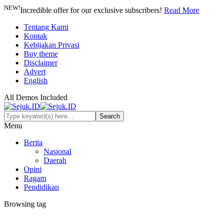
NEW!
Incredible offer for our exclusive subscribers!
Read More
Tentang Kami
Kontak
Kebijakan Privasi
Buy theme
Disclaimer
Advert
English
All Demos Included
Menu
Berita
Nasional
Daerah
Opini
Ragam
Pendidikan
Browsing tag