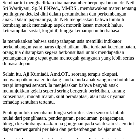
Seminar ini menghadirkan dua narasumber berpengalaman. dr. Neti
Sri Wardiyani, Sp.N-FNPed., MMRS., membawakan materi tentang
pentingnya deteksi dini dalam pertumbuhan dan perkembangan
anak. Dalam paparannya, dr. Neti menjelaskan bahwa tumbuh
kembang anak mencakup aspek motorik kasar, motorik halus,
keterampilan sosial, kognitif, hingga kemampuan berbahasa.
Ia menekankan bahwa setiap tahapan usia memiliki indikator
perkembangan yang harus diperhatikan. Jika terdapat keterlambatan,
orang tua diharapkan segera berkonsultasi untuk mendapatkan
penanganan yang tepat guna mencegah gangguan yang lebih serius
di masa depan.
Selain itu, Aji Kurniadi, Amd.OT., seorang terapis okupasi,
menyampaikan materi tentang tanda-tanda anak yang membutuhkan
terapi integrasi sensori. Ia menjelaskan bahwa banyak anak
menunjukkan gejala seperti sering bergerak berlebihan, kurang
konsentrasi, mudah marah, sulit beradaptasi, atau tidak nyaman
terhadap sentuhan tertentu.
Penting untuk memahami fungsi seluruh sistem sensorik tubuh—
mulai dari penglihatan, pendengaran, penciuman, pengecapan,
hingga keseimbangan—karena gangguan pada salah satu sistem ini
dapat memengaruhi perilaku dan perkembangan belajar anak.