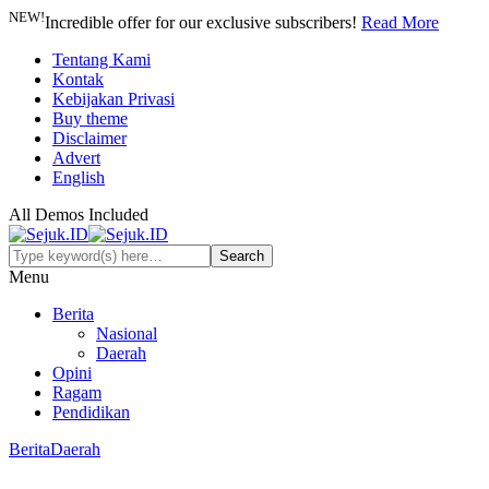
NEW!
Incredible offer for our exclusive subscribers!
Read More
Tentang Kami
Kontak
Kebijakan Privasi
Buy theme
Disclaimer
Advert
English
All Demos Included
Menu
Berita
Nasional
Daerah
Opini
Ragam
Pendidikan
Berita
Daerah