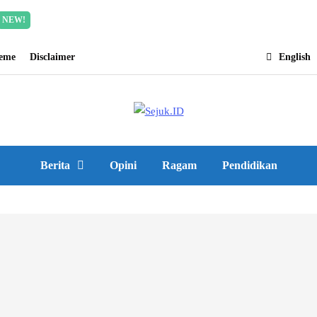
Incredible offer for our exclusive subscribers!
Read Mor
NEW!
heme
Disclaimer
English
Berita
Opini
Ragam
Pendidikan