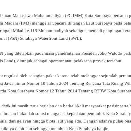
Ikatan Mahasiswa Muhammadiyah (PC IMM) Kota Surabaya bersama pa
 Madani (FM3) menggelar upacara di tengah Laut Surabaya pada Selas
ingati Milad ke-113 Muhammadiyah sekaligus menjadi pengingat keras 
ional (PSN) Surabaya Waterfront Land (SWL).
N yang ditetapkan pada masa pemerintahan Presiden Joko Widodo pada 
is Land), ditunjuk sebagai operator atau pelaksana proyek tersebut.
cat regulasi oleh sebagian pakar karena telah melanggar sejumlah peratu
insi Jawa Timur Nomor 10 Tahun 2024 Tentang Rencana Tata Ruang Wi
erda Kota Surabaya Nomor 12 Tahun 2014 Tentang RTRW Kota Suraba
detik ini masih terus berjalan dan berkali-kali masyarakat pesisir sert
au buatan bukanlah solusi mengatasi kepadatan penduduk Kota Surabay
ulai dari nelayan hingga biota laut yang ada. Dengan adanya pulau bua
aiknya debit laut sehingga membuat Kota Surabaya banjir.