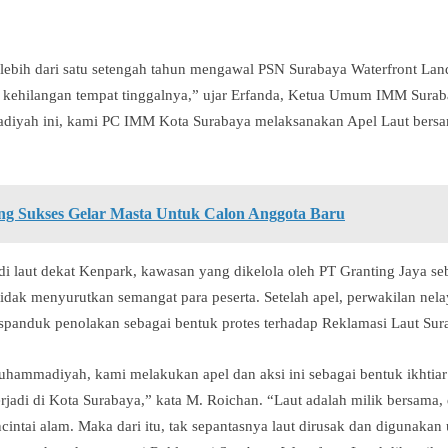
ebih dari satu setengah tahun mengawal PSN Surabaya Waterfront Land
kehilangan tempat tinggalnya,” ujar Erfanda, Ketua Umum IMM Suraba
iyah ini, kami PC IMM Kota Surabaya melaksanakan Apel Laut ber
 Sukses Gelar Masta Untuk Calon Anggota Baru
 di laut dekat Kenpark, kawasan yang dikelola oleh PT Granting Jaya 
tidak menyurutkan semangat para peserta. Setelah apel, perwakilan ne
panduk penolakan sebagai bentuk protes terhadap Reklamasi Laut Surab
hammadiyah, kami melakukan apel dan aksi ini sebagai bentuk ikhti
jadi di Kota Surabaya,” kata M. Roichan. “Laut adalah milik bersama, 
cintai alam. Maka dari itu, tak sepantasnya laut dirusak dan digunakan 