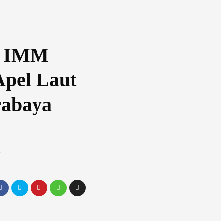
, IMM
Apel Laut
rabaya
d