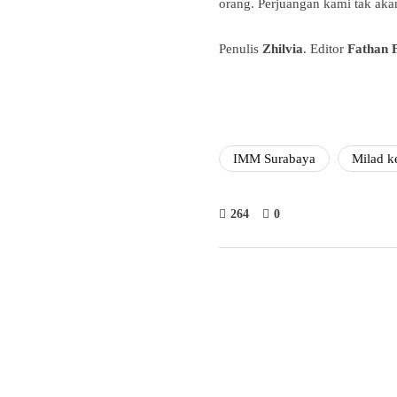
orang. Perjuangan kami tak ak
Penulis
Zhilvia
. Editor
Fathan F
IMM Surabaya
Milad 
264
0
Fathan 