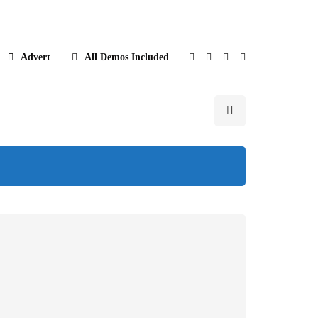
e
Advert
All Demos Included