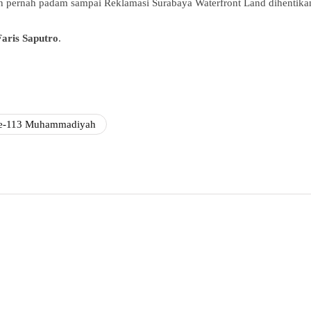
an pernah padam sampai Reklamasi Surabaya Waterfront Land dihentika
aris Saputro
.
ke-113 Muhammadiyah
Faris Saputro