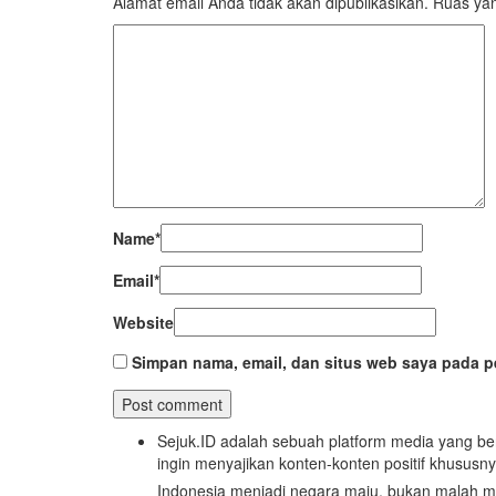
Alamat email Anda tidak akan dipublikasikan.
Ruas yan
Add some text to explain benefits of subscripton on 
Name
*
Email
*
Website
Simpan nama, email, dan situs web saya pada p
Sejuk.ID adalah sebuah platform media yang be
ingin menyajikan konten-konten positif khususn
Indonesia menjadi negara maju, bukan malah m