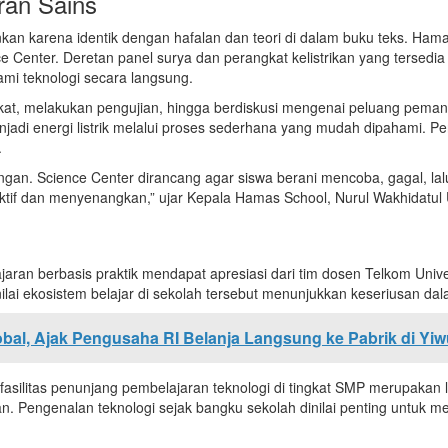
ran Sains
nkan karena identik dengan hafalan dan teori di dalam buku teks. 
 Center. Deretan panel surya dan perangkat kelistrikan yang tersedia 
mi teknologi secara langsung.
ngkat, melakukan pengujian, hingga berdiskusi mengenai peluang pema
enjadi energi listrik melalui proses sederhana yang mudah dipahami. 
.
ajangan. Science Center dirancang agar siswa berani mencoba, gagal, l
 aktif dan menyenangkan,” ujar Kepala Hamas School, Nurul Wakhidatu
an berbasis praktik mendapat apresiasi dari tim dosen
Telkom Unive
nilai ekosistem belajar di sekolah tersebut menunjukkan keseriusan da
bal, Ajak Pengusaha RI Belanja Langsung ke Pabrik di Yi
asilitas penunjang pembelajaran teknologi di tingkat SMP merupakan
. Pengenalan teknologi sejak bangku sekolah dinilai penting untuk me