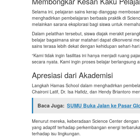
Membongkar Kesan Kaku Pelaja
Selama ini, pelajaran sains kerap dianggap membosa
menghadirkan pembelajaran berbasis praktik di Science
melainkan sarana eksplorasi bagi siswa untuk memaha
Dalam pelatihan tersebut, siswa diajak merakit pera
belajar bagaimana sinar matahari dapat dikonversi m
sains terasa lebih dekat dengan kehidupan sehari-hari
“Kami tidak ingin fasilitas ini hanya menjadi ruang p
secara nyata. Kami ingin proses belajar berlangsung
Apresiasi dari Akademisi
Langkah Hamas School dalam menghadirkan pembelajar
Chaironi Latif, Dr. Isa Hafidz, dan Hendy Briantoro me
Baca Juga:
SUMU Buka Jalan ke Pasar Glo
Menurut mereka, keberadaan Science Center dengan f
yang adaptif terhadap perkembangan energi terbarukan
terhadap isu lingkungan.