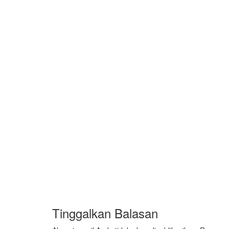
By
Fathan Faris Saputro
05/08/2026
Berita
Nasional
Orang Tua Asuh PCIA Malaysia 
Menumbuhkan Harapan
By
Fathan Faris Saputro
05/08/2026
Berita
Daerah
Mahasiswa KKN UMLA Perkuat 
By
Fathan Faris Saputro
03/08/2026
Tinggalkan Balasan
Power your team with InHype