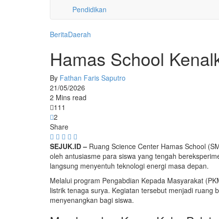
Pendidikan
Berita
Daerah
Hamas School Kenalk
By
Fathan Faris Saputro
21/05/2026
2 Mins read
111
2
Share
SEJUK.ID –
Ruang Science Center Hamas School (SM
oleh antusiasme para siswa yang tengah bereksperimen 
langsung menyentuh teknologi energi masa depan.
Melalui program Pengabdian Kepada Masyarakat (PK
listrik tenaga surya. Kegiatan tersebut menjadi ruan
menyenangkan bagi siswa.