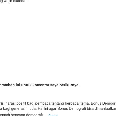
g wajib ditandai
*
your services.
eramban ini untuk komentar saya berikutnya.
risi narasi positif bagi pembaca tentang berbagai tema. Bonus Demo
ya bagi generasi muda. Hal ini agar Bonus Demografi bisa dimanfaatk
enjadi bencana demografi.
About