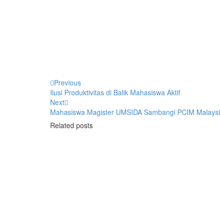
Fathan Faris Saputro
Previous
Ilusi Produktivitas di Balik Mahasiswa Aktif
Next
Mahasiswa Magister UMSIDA Sambangi PCIM Malaysia,
Related posts
Berita
Daerah
Donor Darah di SMA Negeri 1 S