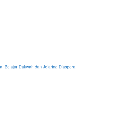
 Belajar Dakwah dan Jejaring Diaspora
leman, Menanamkan Kepedulian Melalui A