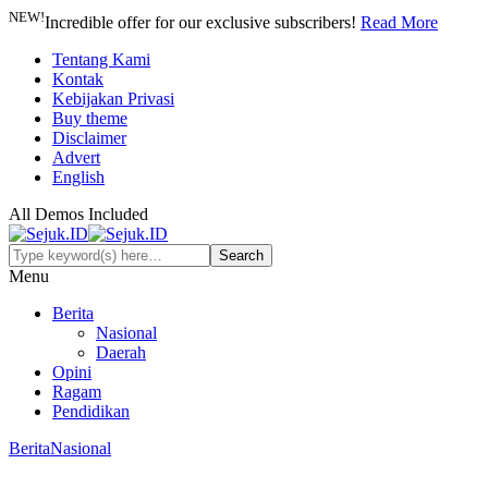
NEW!
Incredible offer for our exclusive subscribers!
Read More
Tentang Kami
Kontak
Kebijakan Privasi
Buy theme
Disclaimer
Advert
English
All Demos Included
Menu
Berita
Nasional
Daerah
Opini
Ragam
Pendidikan
Berita
Nasional