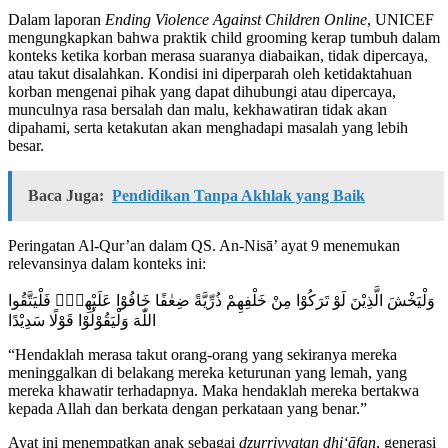
Dalam laporan
Ending Violence Against Children Online
, UNICEF
mengungkapkan bahwa praktik child grooming kerap tumbuh dalam
konteks ketika korban merasa suaranya diabaikan, tidak dipercaya,
atau takut disalahkan. Kondisi ini diperparah oleh ketidaktahuan
korban mengenai pihak yang dapat dihubungi atau dipercaya,
munculnya rasa bersalah dan malu, kekhawatiran tidak akan
dipahami, serta ketakutan akan menghadapi masalah yang lebih
besar.
Baca Juga:
Pendidikan Tanpa Akhlak yang Baik
Peringatan Al-Qur’an dalam QS. An-Nisā’ ayat 9 menemukan
relevansinya dalam konteks ini:
وَلْيَخْشَ الَّذِيْنَ لَوْ تَرَكُوْا مِنْ خَلْفِهِمْ ذُرِّيَّةً ضِعٰفًا خَافُوْا عَلَيْهِمْۖ فَلْيَتَّقُوا
اللّٰهَ وَلْيَقُوْلُوْا قَوْلًا سَدِيْدًا
“Hendaklah merasa takut orang-orang yang sekiranya mereka
meninggalkan di belakang mereka keturunan yang lemah, yang
mereka khawatir terhadapnya. Maka hendaklah mereka bertakwa
kepada Allah dan berkata dengan perkataan yang benar.”
Ayat ini menempatkan anak sebagai
dzurriyyatan dhi‘āfan
, generasi