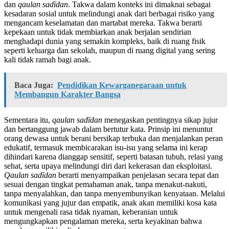
dan
qaulan sadīdan
. Takwa dalam konteks ini dimaknai sebagai
kesadaran sosial untuk melindungi anak dari berbagai risiko yang
mengancam keselamatan dan martabat mereka. Takwa berarti
kepekaan untuk tidak membiarkan anak berjalan sendirian
menghadapi dunia yang semakin kompleks, baik di ruang fisik
seperti keluarga dan sekolah, maupun di ruang digital yang sering
kali tidak ramah bagi anak.
Baca Juga:
Pendidikan Kewarganegaraan untuk
Membangun Karakter Bangsa
Sementara itu,
qaulan sadīdan
menegaskan pentingnya sikap jujur
dan bertanggung jawab dalam bertutur kata. Prinsip ini menuntut
orang dewasa untuk berani bersikap terbuka dan menjalankan peran
edukatif, termasuk membicarakan isu-isu yang selama ini kerap
dihindari karena dianggap sensitif, seperti batasan tubuh, relasi yang
sehat, serta upaya melindungi diri dari kekerasan dan eksploitasi.
Qaulan sadīdan
berarti menyampaikan penjelasan secara tepat dan
sesuai dengan tingkat pemahaman anak, tanpa menakut-nakuti,
tanpa menyalahkan, dan tanpa menyembunyikan kenyataan. Melalui
komunikasi yang jujur dan empatik, anak akan memiliki kosa kata
untuk mengenali rasa tidak nyaman, keberanian untuk
mengungkapkan pengalaman mereka, serta keyakinan bahwa