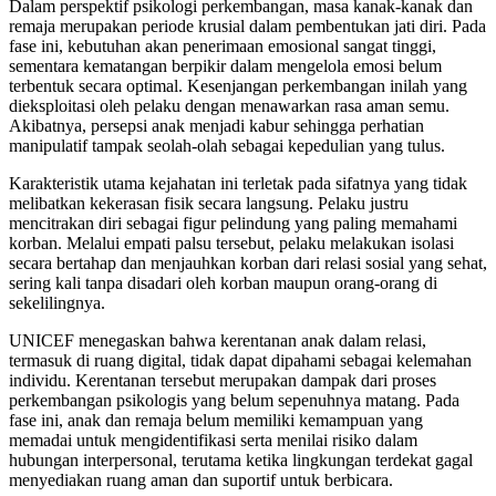
Dalam perspektif psikologi perkembangan, masa kanak-kanak dan
remaja merupakan periode krusial dalam pembentukan jati diri. Pada
fase ini, kebutuhan akan penerimaan emosional sangat tinggi,
sementara kematangan berpikir dalam mengelola emosi belum
terbentuk secara optimal. Kesenjangan perkembangan inilah yang
dieksploitasi oleh pelaku dengan menawarkan rasa aman semu.
Akibatnya, persepsi anak menjadi kabur sehingga perhatian
manipulatif tampak seolah-olah sebagai kepedulian yang tulus.
Karakteristik utama kejahatan ini terletak pada sifatnya yang tidak
melibatkan kekerasan fisik secara langsung. Pelaku justru
mencitrakan diri sebagai figur pelindung yang paling memahami
korban. Melalui empati palsu tersebut, pelaku melakukan isolasi
secara bertahap dan menjauhkan korban dari relasi sosial yang sehat,
sering kali tanpa disadari oleh korban maupun orang-orang di
sekelilingnya.
UNICEF menegaskan bahwa kerentanan anak dalam relasi,
termasuk di ruang digital, tidak dapat dipahami sebagai kelemahan
individu. Kerentanan tersebut merupakan dampak dari proses
perkembangan psikologis yang belum sepenuhnya matang. Pada
fase ini, anak dan remaja belum memiliki kemampuan yang
memadai untuk mengidentifikasi serta menilai risiko dalam
hubungan interpersonal, terutama ketika lingkungan terdekat gagal
menyediakan ruang aman dan suportif untuk berbicara.