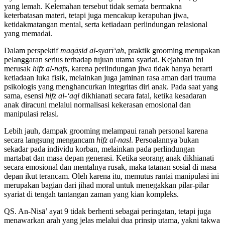
yang lemah. Kelemahan tersebut tidak semata bermakna
keterbatasan materi, tetapi juga mencakup kerapuhan jiwa,
ketidakmatangan mental, serta ketiadaan perlindungan relasional
yang memadai.
Dalam perspektif
maqāṣid al-syarī‘ah
, praktik grooming merupakan
pelanggaran serius terhadap tujuan utama syariat. Kejahatan ini
merusak
hifz al-nafs
, karena perlindungan jiwa tidak hanya berarti
ketiadaan luka fisik, melainkan juga jaminan rasa aman dari trauma
psikologis yang menghancurkan integritas diri anak. Pada saat yang
sama, esensi
hifz al-‘aql
dikhianati secara fatal, ketika kesadaran
anak diracuni melalui normalisasi kekerasan emosional dan
manipulasi relasi.
Lebih jauh, dampak grooming melampaui ranah personal karena
secara langsung mengancam
hifz al-nasl
. Persoalannya bukan
sekadar pada individu korban, melainkan pada perlindungan
martabat dan masa depan generasi. Ketika seorang anak dikhianati
secara emosional dan mentalnya rusak, maka tatanan sosial di masa
depan ikut terancam. Oleh karena itu, memutus rantai manipulasi ini
merupakan bagian dari jihad moral untuk menegakkan pilar-pilar
syariat di tengah tantangan zaman yang kian kompleks.
QS. An-Nisā’ ayat 9 tidak berhenti sebagai peringatan, tetapi juga
menawarkan arah yang jelas melalui dua prinsip utama, yakni takwa