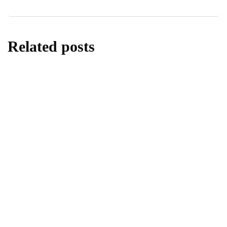
Related posts
berita
daerah
Donor Darah di SMA Negeri 1 Sleman,
Menanamkan Kepedulian Melalui Aksi
Kemanusiaan
By
Fathan Faris Saputro
05/08/2026