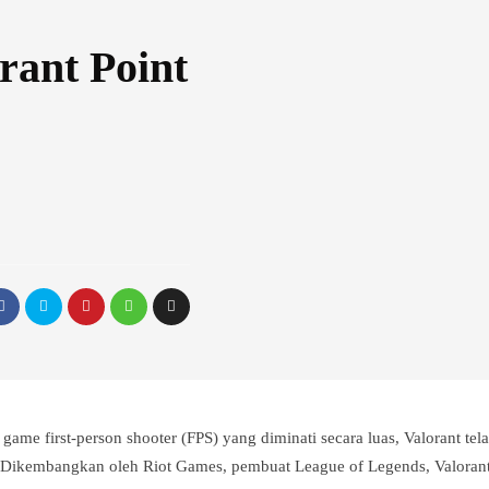
rant Point
 game first-person shooter (FPS) yang diminati secara luas, Valorant te
. Dikembangkan oleh Riot Games, pembuat League of Legends, Valora