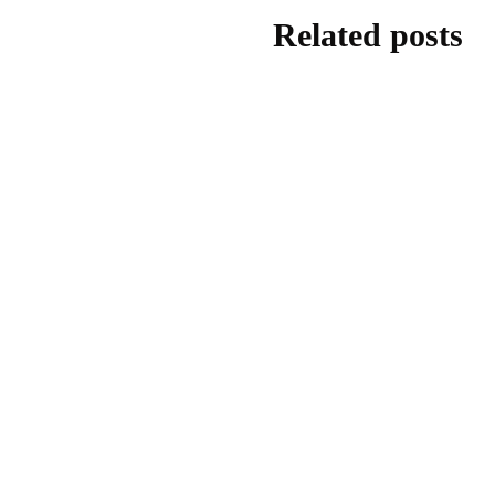
Related posts