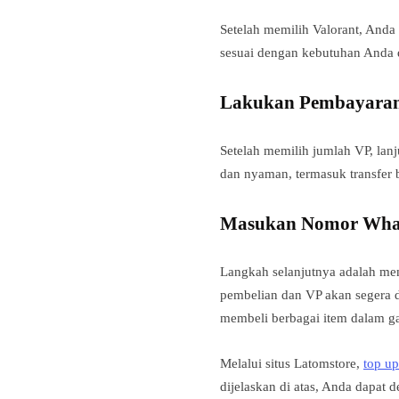
Setelah memilih Valorant, Anda
sesuai dengan kebutuhan Anda
Lakukan Pembayara
Setelah memilih jumlah VP, la
dan nyaman, termasuk transfer b
Masukan Nomor Whats
Langkah selanjutnya adalah m
pembelian dan VP akan segera 
membeli berbagai item dalam g
Melalui situs Latomstore,
top up
dijelaskan di atas, Anda dapa