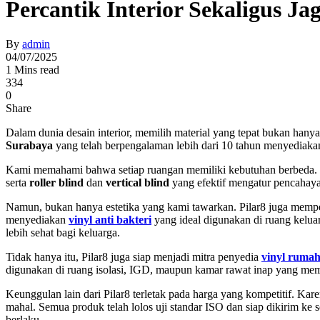
Percantik Interior Sekaligus J
By
admin
04/07/2025
1 Mins read
334
0
Share
Dalam dunia desain interior, memilih material yang tepat bukan hanya 
Surabaya
yang telah berpengalaman lebih dari 10 tahun menyediakan
Kami memahami bahwa setiap ruangan memiliki kebutuhan berbeda. U
serta
roller blind
dan
vertical blind
yang efektif mengatur pencahaya
Namun, bukan hanya estetika yang kami tawarkan. Pilar8 juga mempe
menyediakan
vinyl anti bakteri
yang ideal digunakan di ruang kelua
lebih sehat bagi keluarga.
Tidak hanya itu, Pilar8 juga siap menjadi mitra penyedia
vinyl rumah
digunakan di ruang isolasi, IGD, maupun kamar rawat inap yang membu
Keunggulan lain dari Pilar8 terletak pada harga yang kompetitif. K
mahal. Semua produk telah lolos uji standar ISO dan siap dikirim ke
berlaku.