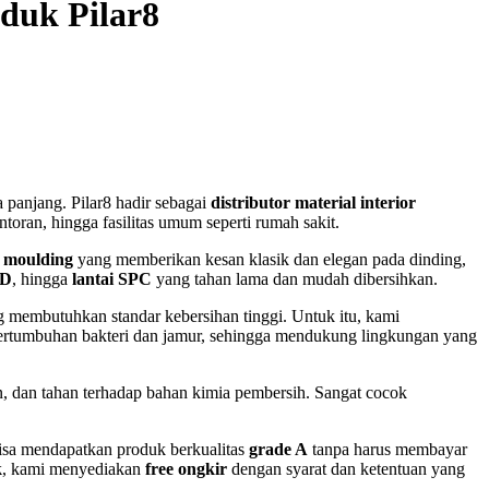
oduk Pilar8
a panjang. Pilar8 hadir sebagai
distributor material interior
oran, hingga fasilitas umum seperti rumah sakit.
l moulding
yang memberikan kesan klasik dan elegan pada dinding,
3D
, hingga
lantai SPC
yang tahan lama dan mudah dibersihkan.
 membutuhkan standar kebersihan tinggi. Untuk itu, kami
 pertumbuhan bakteri dan jamur, sehingga mendukung lingkungan yang
an, dan tahan terhadap bahan kimia pembersih. Sangat cocok
bisa mendapatkan produk berkualitas
grade A
tanpa harus membayar
k
, kami menyediakan
free ongkir
dengan syarat dan ketentuan yang