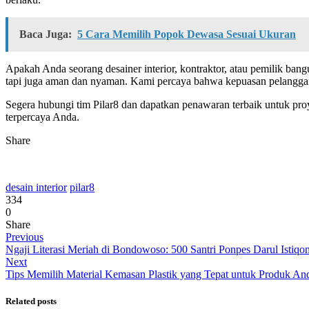
Baca Juga:
5 Cara Memilih Popok Dewasa Sesuai Ukuran
Apakah Anda seorang desainer interior, kontraktor, atau pemilik ba
tapi juga aman dan nyaman. Kami percaya bahwa kepuasan pelanggan a
Segera hubungi tim Pilar8 dan dapatkan penawaran terbaik untuk proye
terpercaya Anda.
Share
desain interior
pilar8
334
0
Share
Previous
Ngaji Literasi Meriah di Bondowoso: 500 Santri Ponpes Darul Istiq
Next
Tips Memilih Material Kemasan Plastik yang Tepat untuk Produk An
Related posts