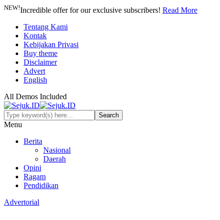
NEW!
Incredible offer for our exclusive subscribers!
Read More
Tentang Kami
Kontak
Kebijakan Privasi
Buy theme
Disclaimer
Advert
English
All Demos Included
Menu
Berita
Nasional
Daerah
Opini
Ragam
Pendidikan
Advertorial