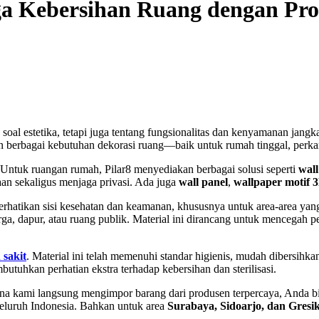
aga Kebersihan Ruang dengan Pr
soal estetika, tetapi juga tentang fungsionalitas dan kenyamanan jangk
 berbagai kebutuhan dekorasi ruang—baik untuk rumah tinggal, perkant
ntuk ruangan rumah, Pilar8 menyediakan berbagai solusi seperti
wal
an sekaligus menjaga privasi. Ada juga
wall panel
,
wallpaper motif 
rhatikan sisi kesehatan dan keamanan, khususnya untuk area-area yang
rga, dapur, atau ruang publik. Material ini dirancang untuk mencegah
 sakit
. Material ini telah memenuhi standar higienis, mudah dibersihk
tuhkan perhatian ekstra terhadap kebersihan dan sterilisasi.
arena kami langsung mengimpor barang dari produsen terpercaya, Anda 
 seluruh Indonesia. Bahkan untuk area
Surabaya, Sidoarjo, dan Gresi