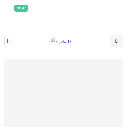
Incredible offer for our exclusive subscribers!
NEW!
Read More