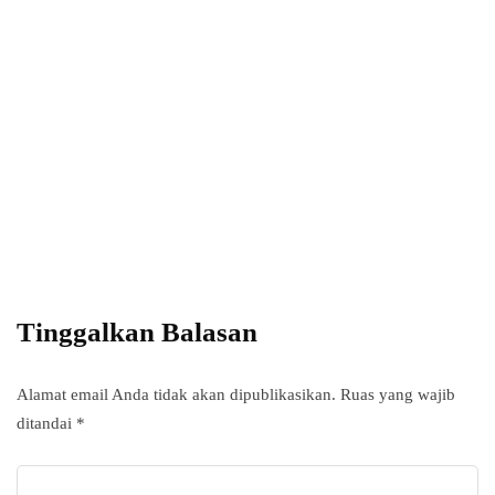
Power your team
with InHype
Add some text to explain benefits of
subscripton on your services.
Tinggalkan Balasan
Alamat email Anda tidak akan dipublikasikan.
Ruas yang wajib
ditandai
*