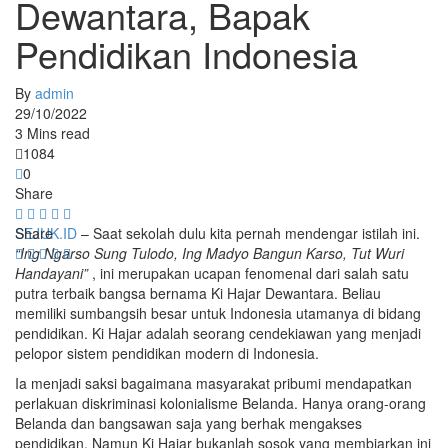
Dewantara, Bapak
Pendidikan Indonesia
By
admin
29/10/2022
3 Mins read
1084
0
Share
SEJUK.ID
Share
– Saat sekolah dulu kita pernah mendengar istilah ini.
“Ing Ngarso Sung Tulodo, Ing Madyo Bangun Karso, Tut Wuri
Handayani”
, ini merupakan ucapan fenomenal dari salah satu
putra terbaik bangsa bernama Ki Hajar Dewantara. Beliau
memiliki sumbangsih besar untuk Indonesia utamanya di bidang
pendidikan. Ki Hajar adalah seorang cendekiawan yang menjadi
pelopor sistem pendidikan modern di Indonesia.
Ia menjadi saksi bagaimana masyarakat pribumi mendapatkan
perlakuan diskriminasi kolonialisme Belanda. Hanya orang-orang
Belanda dan bangsawan saja yang berhak mengakses
pendidikan. Namun Ki Hajar bukanlah sosok yang membiarkan ini