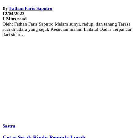
By
Fathan Faris Saputro
12/04/2023
1 Mins read
Oleh: Fathan Faris Saputro Malam sunyi, redup, dan tenang Terasa
suci di udara yang sejuk Kesucian malam Lailatul Qadar Terpancar
dari sinar…
Sastra
Getar Sesak Rindu Pemuda Lusuh