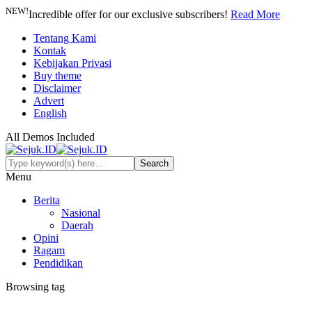
NEW!
Incredible offer for our exclusive subscribers!
Read More
Tentang Kami
Kontak
Kebijakan Privasi
Buy theme
Disclaimer
Advert
English
All Demos Included
Menu
Berita
Nasional
Daerah
Opini
Ragam
Pendidikan
Browsing tag