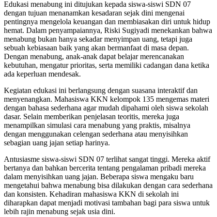
Edukasi menabung ini ditujukan kepada siswa-siswi SDN 07
dengan tujuan menanamkan kesadaran sejak dini mengenai
pentingnya mengelola keuangan dan membiasakan diri untuk hidup
hemat. Dalam penyampaiannya, Riski Sugiyadi menekankan bahwa
menabung bukan hanya sekadar menyimpan uang, tetapi juga
sebuah kebiasaan baik yang akan bermanfaat di masa depan.
Dengan menabung, anak-anak dapat belajar merencanakan
kebutuhan, mengatur prioritas, serta memiliki cadangan dana ketika
ada keperluan mendesak.
Kegiatan edukasi ini berlangsung dengan suasana interaktif dan
menyenangkan. Mahasiswa KKN kelompok 135 mengemas materi
dengan bahasa sederhana agar mudah dipahami oleh siswa sekolah
dasar. Selain memberikan penjelasan teoritis, mereka juga
menampilkan simulasi cara menabung yang praktis, misalnya
dengan menggunakan celengan sederhana atau menyisihkan
sebagian uang jajan setiap harinya.
Antusiasme siswa-siswi SDN 07 terlihat sangat tinggi. Mereka aktif
bertanya dan bahkan bercerita tentang pengalaman pribadi mereka
dalam menyisihkan uang jajan. Beberapa siswa mengaku baru
mengetahui bahwa menabung bisa dilakukan dengan cara sederhana
dan konsisten. Kehadiran mahasiswa KKN di sekolah ini
diharapkan dapat menjadi motivasi tambahan bagi para siswa untuk
lebih rajin menabung sejak usia dini.