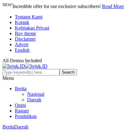
NEW!
Incredible offer for our exclusive subscribers!
Read More
Tentang Kami
Kontak
Kebijakan Privasi
Buy theme
Disclaimer
Advert
English
All Demos Included
Menu
Berita
Nasional
Daerah
Opini
Ragam
Pendidikan
Berita
Daerah