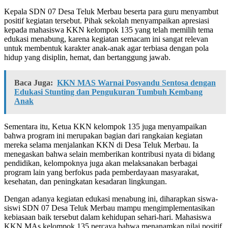
Kepala SDN 07 Desa Teluk Merbau beserta para guru menyambut
positif kegiatan tersebut. Pihak sekolah menyampaikan apresiasi
kepada mahasiswa KKN kelompok 135 yang telah memilih tema
edukasi menabung, karena kegiatan semacam ini sangat relevan
untuk membentuk karakter anak-anak agar terbiasa dengan pola
hidup yang disiplin, hemat, dan bertanggung jawab.
Baca Juga:
KKN MAS Warnai Posyandu Sentosa dengan
Edukasi Stunting dan Pengukuran Tumbuh Kembang
Anak
Sementara itu, Ketua KKN kelompok 135 juga menyampaikan
bahwa program ini merupakan bagian dari rangkaian kegiatan
mereka selama menjalankan KKN di Desa Teluk Merbau. Ia
menegaskan bahwa selain memberikan kontribusi nyata di bidang
pendidikan, kelompoknya juga akan melaksanakan berbagai
program lain yang berfokus pada pemberdayaan masyarakat,
kesehatan, dan peningkatan kesadaran lingkungan.
Dengan adanya kegiatan edukasi menabung ini, diharapkan siswa-
siswi SDN 07 Desa Teluk Merbau mampu mengimplementasikan
kebiasaan baik tersebut dalam kehidupan sehari-hari. Mahasiswa
KKN MAs kelompok 135 percaya bahwa menanamkan nilai positif