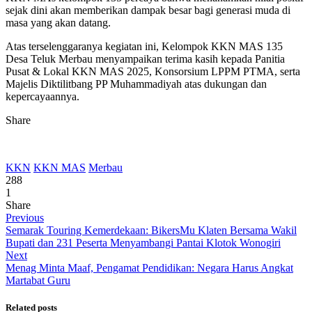
sejak dini akan memberikan dampak besar bagi generasi muda di
masa yang akan datang.
Atas terselenggaranya kegiatan ini, Kelompok KKN MAS 135
Desa Teluk Merbau menyampaikan terima kasih kepada Panitia
Pusat & Lokal KKN MAS 2025, Konsorsium LPPM PTMA, serta
Majelis Diktilitbang PP Muhammadiyah atas dukungan dan
kepercayaannya.
Share
KKN
KKN MAS
Merbau
288
1
Share
Previous
Semarak Touring Kemerdekaan: BikersMu Klaten Bersama Wakil
Bupati dan 231 Peserta Menyambangi Pantai Klotok Wonogiri
Next
Menag Minta Maaf, Pengamat Pendidikan: Negara Harus Angkat
Martabat Guru
Related posts