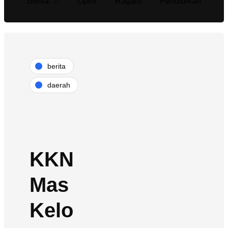
Berita
Opini
Ragam
Pendidikan
berita
daerah
KKN
Mas
Kelo