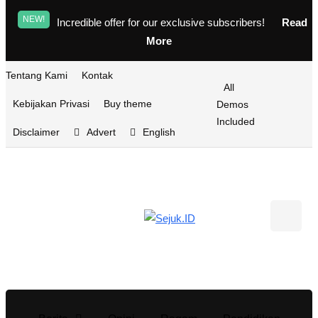
NEW!
Incredible offer for our exclusive subscribers!
Read
More
Tentang Kami
Kontak
All
Kebijakan Privasi
Buy theme
Demos
Included
Disclaimer
Advert
English