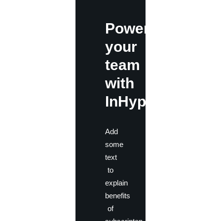
Power
your
team
with
InHype
Add
some
text
to
explain
benefits
of