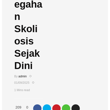
egaha
n
Skoli
osis
Sejak
Dini
By
admin
01/09/2025
1 Mins read
209
0