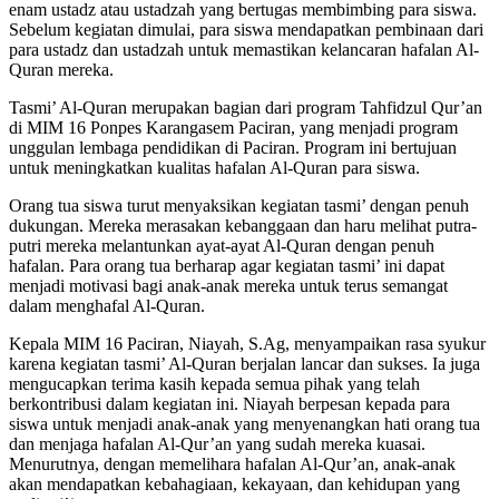
enam ustadz atau ustadzah yang bertugas membimbing para siswa.
Sebelum kegiatan dimulai, para siswa mendapatkan pembinaan dari
para ustadz dan ustadzah untuk memastikan kelancaran hafalan Al-
Quran mereka.
Tasmi’ Al-Quran merupakan bagian dari program Tahfidzul Qur’an
di MIM 16 Ponpes Karangasem Paciran, yang menjadi program
unggulan lembaga pendidikan di Paciran. Program ini bertujuan
untuk meningkatkan kualitas hafalan Al-Quran para siswa.
Orang tua siswa turut menyaksikan kegiatan tasmi’ dengan penuh
dukungan. Mereka merasakan kebanggaan dan haru melihat putra-
putri mereka melantunkan ayat-ayat Al-Quran dengan penuh
hafalan. Para orang tua berharap agar kegiatan tasmi’ ini dapat
menjadi motivasi bagi anak-anak mereka untuk terus semangat
dalam menghafal Al-Quran.
Kepala MIM 16 Paciran, Niayah, S.Ag, menyampaikan rasa syukur
karena kegiatan tasmi’ Al-Quran berjalan lancar dan sukses. Ia juga
mengucapkan terima kasih kepada semua pihak yang telah
berkontribusi dalam kegiatan ini. Niayah berpesan kepada para
siswa untuk menjadi anak-anak yang menyenangkan hati orang tua
dan menjaga hafalan Al-Qur’an yang sudah mereka kuasai.
Menurutnya, dengan memelihara hafalan Al-Qur’an, anak-anak
akan mendapatkan kebahagiaan, kekayaan, dan kehidupan yang