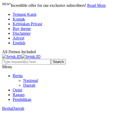
NEW!
Incredible offer for our exclusive subscribers!
Read More
Tentang Kami
Kontak
Kebijakan Privasi
Buy theme
Disclaimer
Advert
English
All Demos Included
Menu
Berita
Nasional
Daerah
Opini
Ragam
Pendidikan
Berita
Daerah