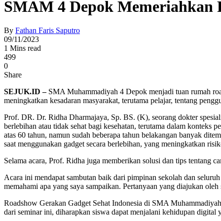
SMAM 4 Depok Memeriahkan Ro
By
Fathan Faris Saputro
09/11/2023
1 Mins read
499
0
Share
SEJUK.ID –
SMA Muhammadiyah 4 Depok menjadi tuan rumah roadsho
meningkatkan kesadaran masyarakat, terutama pelajar, tentang pengg
Prof. DR. Dr. Ridha Dharmajaya, Sp. BS. (K), seorang dokter spesi
berlebihan atau tidak sehat bagi kesehatan, terutama dalam konteks p
atas 60 tahun, namun sudah beberapa tahun belakangan banyak ditemu
saat menggunakan gadget secara berlebihan, yang meningkatkan risiko
Selama acara, Prof. Ridha juga memberikan solusi dan tips tentang
Acara ini mendapat sambutan baik dari pimpinan sekolah dan seluru
memahami apa yang saya sampaikan. Pertanyaan yang diajukan oleh s
Roadshow Gerakan Gadget Sehat Indonesia di SMA Muhammadiyah 4 De
dari seminar ini, diharapkan siswa dapat menjalani kehidupan digital 