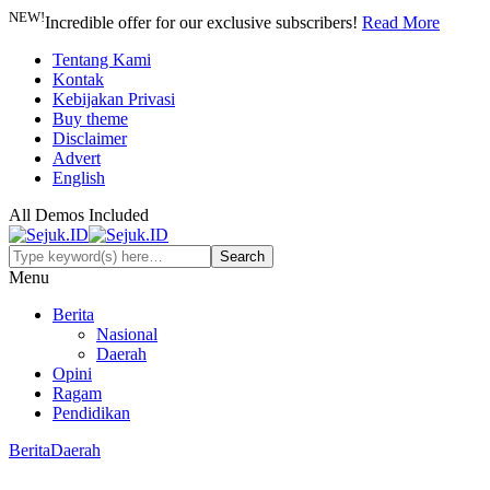
NEW!
Incredible offer for our exclusive subscribers!
Read More
Tentang Kami
Kontak
Kebijakan Privasi
Buy theme
Disclaimer
Advert
English
All Demos Included
Menu
Berita
Nasional
Daerah
Opini
Ragam
Pendidikan
Berita
Daerah