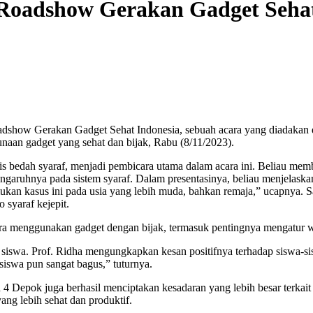
adshow Gerakan Gadget Sehat
w Gerakan Gadget Sehat Indonesia, sebuah acara yang diadakan di 16
unaan gadget yang sehat dan bijak, Rabu (8/11/2023).
alis bedah syaraf, menjadi pembicara utama dalam acara ini. Beliau 
engaruhnya pada sistem syaraf. Dalam presentasinya, beliau menjelaskan
kan kasus ini pada usia yang lebih muda, bahkan remaja,” ucapnya. S
 syaraf kejepit.
 cara menggunakan gadget dengan bijak, termasuk pentingnya mengatur
h siswa. Prof. Ridha mengungkapkan kesan positifnya terhadap siswa-s
iswa pun sangat bagus,” tuturnya.
pok juga berhasil menciptakan kesadaran yang lebih besar terkait i
yang lebih sehat dan produktif.