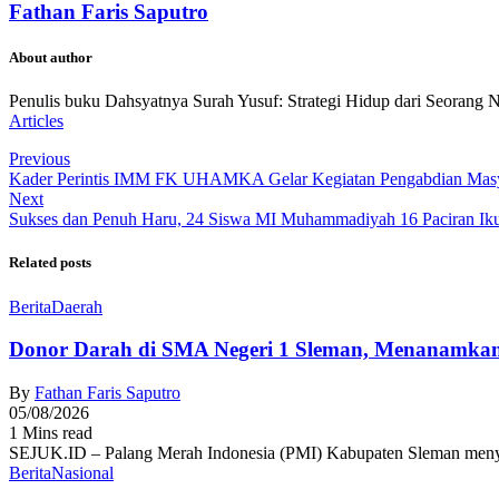
Fathan Faris Saputro
About author
Penulis buku Dahsyatnya Surah Yusuf: Strategi Hidup dari Seorang 
Articles
Previous
Kader Perintis IMM FK UHAMKA Gelar Kegiatan Pengabdian Masy
Next
Sukses dan Penuh Haru, 24 Siswa MI Muhammadiyah 16 Paciran Iku
Related posts
Berita
Daerah
Donor Darah di SMA Negeri 1 Sleman, Menanamkan
By
Fathan Faris Saputro
05/08/2026
1 Mins read
SEJUK.ID – Palang Merah Indonesia (PMI) Kabupaten Sleman menyel
Berita
Nasional