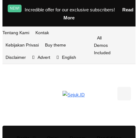
NEW!
Incredible offer for our exclusive subscribers!
Read
More
Tentang Kami
Kontak
All
Kebijakan Privasi
Buy theme
Demos
Included
Disclaimer
Advert
English