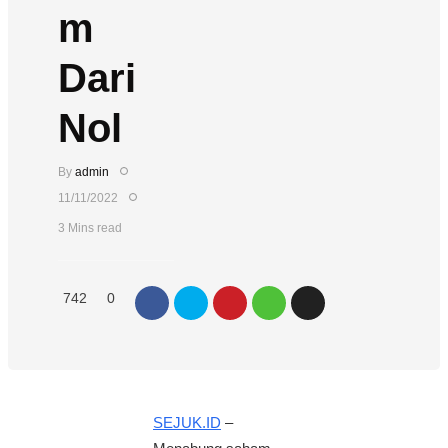
m
Dari
Nol
By
admin
11/11/2022
3 Mins read
742
0
SEJUK.ID
–