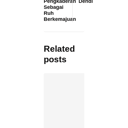
Pengkaderan
Dendi
Sebagai
Ruh
Berkemajuan
Related
posts
e
m
Bisn
den
Mod
Nol:
Pel