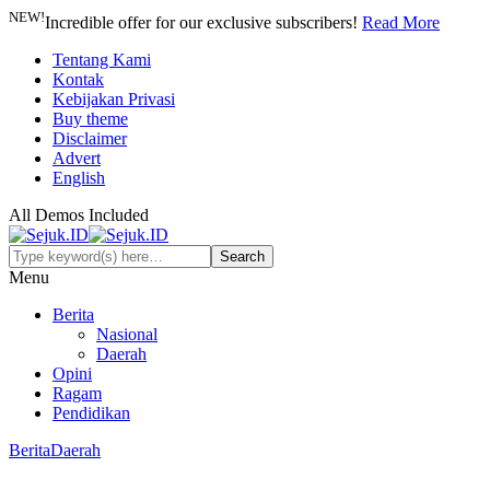
NEW!
Incredible offer for our exclusive subscribers!
Read More
Tentang Kami
Kontak
Kebijakan Privasi
Buy theme
Disclaimer
Advert
English
All Demos Included
Menu
Berita
Nasional
Daerah
Opini
Ragam
Pendidikan
Berita
Daerah