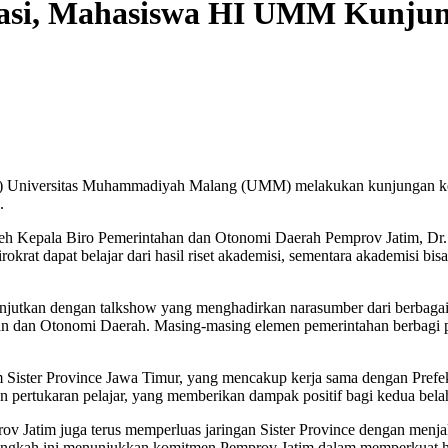
asi, Mahasiswa HI UMM Kunjun
) Universitas Muhammadiyah Malang (UMM) melakukan kunjungan ke 
.
h Kepala Biro Pemerintahan dan Otonomi Daerah Pemprov Jatim, Dr. Li
okrat dapat belajar dari hasil riset akademisi, sementara akademisi bi
dilanjutkan dengan talkshow yang menghadirkan narasumber dari berba
han dan Otonomi Daerah. Masing-masing elemen pemerintahan berbagi 
Sister Province Jawa Timur, yang mencakup kerja sama dengan Prefektu
 pertukaran pelajar, yang memberikan dampak positif bagi kedua bela
 Jatim juga terus memperluas jaringan Sister Province dengan menja
 Langkah ini menunjukkan komitmen Pemprov Jatim dalam memperkuat h