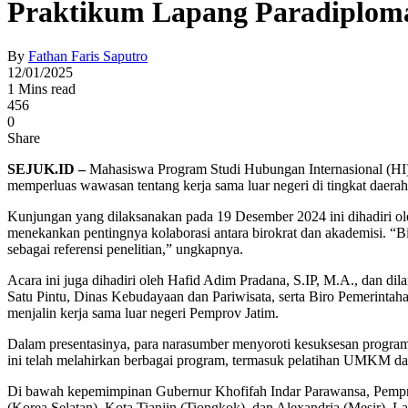
Praktikum Lapang Paradiplom
By
Fathan Faris Saputro
12/01/2025
1 Mins read
456
0
Share
SEJUK.ID –
Mahasiswa Program Studi Hubungan Internasional (HI
memperluas wawasan tentang kerja sama luar negeri di tingkat daerah
Kunjungan yang dilaksanakan pada 19 Desember 2024 ini dihadiri ole
menekankan pentingnya kolaborasi antara birokrat dan akademisi. “Bir
sebagai referensi penelitian,” ungkapnya.
Acara ini juga dihadiri oleh Hafid Adim Pradana, S.IP, M.A., dan 
Satu Pintu, Dinas Kebudayaan dan Pariwisata, serta Biro Pemerinta
menjalin kerja sama luar negeri Pemprov Jatim.
Dalam presentasinya, para narasumber menyoroti kesuksesan program 
ini telah melahirkan berbagai program, termasuk pelatihan UMKM dan
Di bawah kepemimpinan Gubernur Khofifah Indar Parawansa, Pemprov
(Korea Selatan), Kota Tianjin (Tiongkok), dan Alexandria (Mesir).