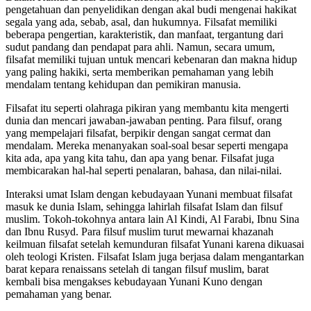
pengetahuan dan penyelidikan dengan akal budi mengenai hakikat
segala yang ada, sebab, asal, dan hukumnya. Filsafat memiliki
beberapa pengertian, karakteristik, dan manfaat, tergantung dari
sudut pandang dan pendapat para ahli. Namun, secara umum,
filsafat memiliki tujuan untuk mencari kebenaran dan makna hidup
yang paling hakiki, serta memberikan pemahaman yang lebih
mendalam tentang kehidupan dan pemikiran manusia.
Filsafat itu seperti olahraga pikiran yang membantu kita mengerti
dunia dan mencari jawaban-jawaban penting. Para filsuf, orang
yang mempelajari filsafat, berpikir dengan sangat cermat dan
mendalam. Mereka menanyakan soal-soal besar seperti mengapa
kita ada, apa yang kita tahu, dan apa yang benar. Filsafat juga
membicarakan hal-hal seperti penalaran, bahasa, dan nilai-nilai.
Interaksi umat Islam dengan kebudayaan Yunani membuat filsafat
masuk ke dunia Islam, sehingga lahirlah filsafat Islam dan filsuf
muslim. Tokoh-tokohnya antara lain Al Kindi, Al Farabi, Ibnu Sina
dan Ibnu Rusyd. Para filsuf muslim turut mewarnai khazanah
keilmuan filsafat setelah kemunduran filsafat Yunani karena dikuasai
oleh teologi Kristen. Filsafat Islam juga berjasa dalam mengantarkan
barat kepara renaissans setelah di tangan filsuf muslim, barat
kembali bisa mengakses kebudayaan Yunani Kuno dengan
pemahaman yang benar.