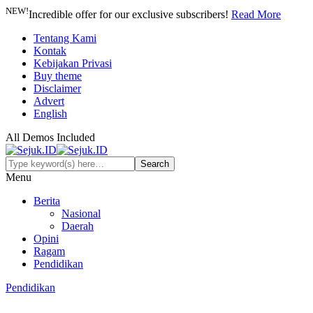
NEW!
Incredible offer for our exclusive subscribers!
Read More
Tentang Kami
Kontak
Kebijakan Privasi
Buy theme
Disclaimer
Advert
English
All Demos Included
Menu
Berita
Nasional
Daerah
Opini
Ragam
Pendidikan
Pendidikan