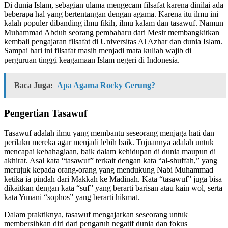
Di dunia Islam, sebagian ulama mengecam filsafat karena dinilai ada
beberapa hal yang bertentangan dengan agama. Karena itu ilmu ini
kalah populer dibanding ilmu fikih, ilmu kalam dan tasawuf. Namun
Muhammad Abduh seorang pembaharu dari Mesir membangkitkan
kembali pengajaran filsafat di Universitas Al Azhar dan dunia Islam.
Sampai hari ini filsafat masih menjadi mata kuliah wajib di
perguruan tinggi keagamaan Islam negeri di Indonesia.
Baca Juga:
Apa Agama Rocky Gerung?
Pengertian Tasawuf
Tasawuf adalah ilmu yang membantu seseorang menjaga hati dan
perilaku mereka agar menjadi lebih baik. Tujuannya adalah untuk
mencapai kebahagiaan, baik dalam kehidupan di dunia maupun di
akhirat. Asal kata “tasawuf” terkait dengan kata “al-shuffah,” yang
merujuk kepada orang-orang yang mendukung Nabi Muhammad
ketika ia pindah dari Makkah ke Madinah. Kata “tasawuf” juga bisa
dikaitkan dengan kata “suf” yang berarti barisan atau kain wol, serta
kata Yunani “sophos” yang berarti hikmat.
Dalam praktiknya, tasawuf mengajarkan seseorang untuk
membersihkan diri dari pengaruh negatif dunia dan fokus