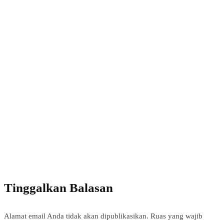
Power your team
with InHype
Add some text to explain benefits of subscripton
on your services.
Tinggalkan Balasan
Alamat email Anda tidak akan dipublikasikan.
Ruas yang wajib