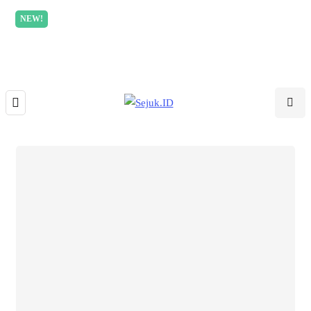
NEW!
Incredible offer for our exclusive subscribers!
Read
More