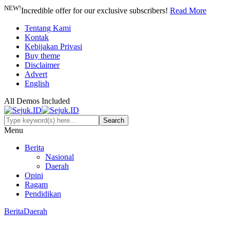
NEW!
Incredible offer for our exclusive subscribers!
Read More
Tentang Kami
Kontak
Kebijakan Privasi
Buy theme
Disclaimer
Advert
English
All Demos Included
Menu
Berita
Nasional
Daerah
Opini
Ragam
Pendidikan
Berita
Daerah