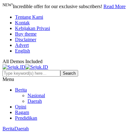
NEW!
Incredible offer for our exclusive subscribers!
Read More
Tentang Kami
Kontak
Kebijakan Privasi
Buy theme
Disclaimer
Advert
English
All Demos Included
Menu
Berita
Nasional
Daerah
Opini
Ragam
Pendidikan
Berita
Daerah