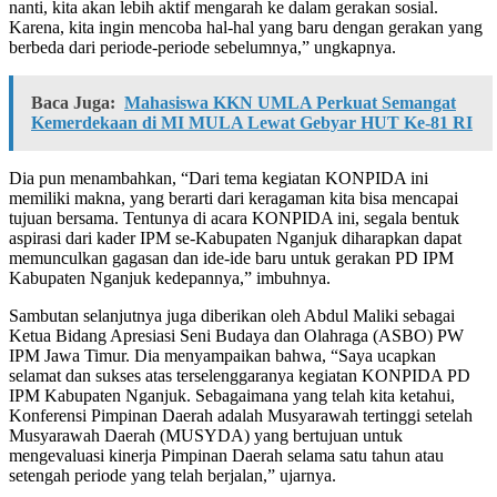
nanti, kita akan lebih aktif mengarah ke dalam gerakan sosial.
Karena, kita ingin mencoba hal-hal yang baru dengan gerakan yang
berbeda dari periode-periode sebelumnya,” ungkapnya.
Baca Juga:
Mahasiswa KKN UMLA Perkuat Semangat
Kemerdekaan di MI MULA Lewat Gebyar HUT Ke-81 RI
Dia pun menambahkan, “Dari tema kegiatan KONPIDA ini
memiliki makna, yang berarti dari keragaman kita bisa mencapai
tujuan bersama. Tentunya di acara KONPIDA ini, segala bentuk
aspirasi dari kader IPM se-Kabupaten Nganjuk diharapkan dapat
memunculkan gagasan dan ide-ide baru untuk gerakan PD IPM
Kabupaten Nganjuk kedepannya,” imbuhnya.
Sambutan selanjutnya juga diberikan oleh Abdul Maliki sebagai
Ketua Bidang Apresiasi Seni Budaya dan Olahraga (ASBO) PW
IPM Jawa Timur. Dia menyampaikan bahwa, “Saya ucapkan
selamat dan sukses atas terselenggaranya kegiatan KONPIDA PD
IPM Kabupaten Nganjuk. Sebagaimana yang telah kita ketahui,
Konferensi Pimpinan Daerah adalah Musyarawah tertinggi setelah
Musyarawah Daerah (MUSYDA) yang bertujuan untuk
mengevaluasi kinerja Pimpinan Daerah selama satu tahun atau
setengah periode yang telah berjalan,” ujarnya.