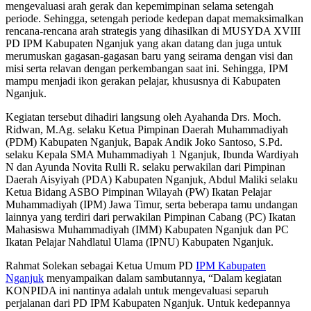
mengevaluasi arah gerak dan kepemimpinan selama setengah
periode. Sehingga, setengah periode kedepan dapat memaksimalkan
rencana-rencana arah strategis yang dihasilkan di MUSYDA XVIII
PD IPM Kabupaten Nganjuk yang akan datang dan juga untuk
merumuskan gagasan-gagasan baru yang seirama dengan visi dan
misi serta relavan dengan perkembangan saat ini. Sehingga, IPM
mampu menjadi ikon gerakan pelajar, khususnya di Kabupaten
Nganjuk.
Kegiatan tersebut dihadiri langsung oleh Ayahanda Drs. Moch.
Ridwan, M.Ag. selaku Ketua Pimpinan Daerah Muhammadiyah
(PDM) Kabupaten Nganjuk, Bapak Andik Joko Santoso, S.Pd.
selaku Kepala SMA Muhammadiyah 1 Nganjuk, Ibunda Wardiyah
N dan Ayunda Novita Rulli R. selaku perwakilan dari Pimpinan
Daerah Aisyiyah (PDA) Kabupaten Nganjuk, Abdul Maliki selaku
Ketua Bidang ASBO Pimpinan Wilayah (PW) Ikatan Pelajar
Muhammadiyah (IPM) Jawa Timur, serta beberapa tamu undangan
lainnya yang terdiri dari perwakilan Pimpinan Cabang (PC) Ikatan
Mahasiswa Muhammadiyah (IMM) Kabupaten Nganjuk dan PC
Ikatan Pelajar Nahdlatul Ulama (IPNU) Kabupaten Nganjuk.
Rahmat Solekan sebagai Ketua Umum PD
IPM Kabupaten
Nganjuk
menyampaikan dalam sambutannya, “Dalam kegiatan
KONPIDA ini nantinya adalah untuk mengevaluasi separuh
perjalanan dari PD IPM Kabupaten Nganjuk. Untuk kedepannya