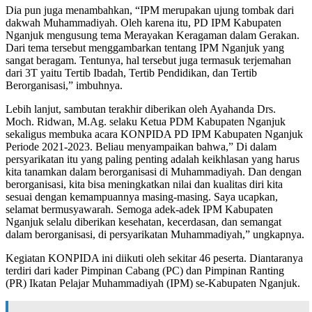
Dia pun juga menambahkan, “IPM merupakan ujung tombak dari
dakwah Muhammadiyah. Oleh karena itu, PD IPM Kabupaten
Nganjuk mengusung tema Merayakan Keragaman dalam Gerakan.
Dari tema tersebut menggambarkan tentang IPM Nganjuk yang
sangat beragam. Tentunya, hal tersebut juga termasuk terjemahan
dari 3T yaitu Tertib Ibadah, Tertib Pendidikan, dan Tertib
Berorganisasi,” imbuhnya.
Lebih lanjut, sambutan terakhir diberikan oleh Ayahanda Drs.
Moch. Ridwan, M.Ag. selaku Ketua PDM Kabupaten Nganjuk
sekaligus membuka acara KONPIDA PD IPM Kabupaten Nganjuk
Periode 2021-2023. Beliau menyampaikan bahwa,” Di dalam
persyarikatan itu yang paling penting adalah keikhlasan yang harus
kita tanamkan dalam berorganisasi di Muhammadiyah. Dan dengan
berorganisasi, kita bisa meningkatkan nilai dan kualitas diri kita
sesuai dengan kemampuannya masing-masing. Saya ucapkan,
selamat bermusyawarah. Semoga adek-adek IPM Kabupaten
Nganjuk selalu diberikan kesehatan, kecerdasan, dan semangat
dalam berorganisasi, di persyarikatan Muhammadiyah,” ungkapnya.
Kegiatan KONPIDA ini diikuti oleh sekitar 46 peserta. Diantaranya
terdiri dari kader Pimpinan Cabang (PC) dan Pimpinan Ranting
(PR) Ikatan Pelajar Muhammadiyah (IPM) se-Kabupaten Nganjuk.