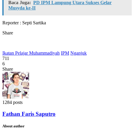
Baca Juga:
PD IPM Lampung Utara Sukses Gelar
Musyda ke-II
Reporter : Septi Sartika
Share
Ikatan Pelajar Muhammadiyah
IPM
Nganjuk
711
6
Share
1284 posts
Fathan Faris Saputro
About author