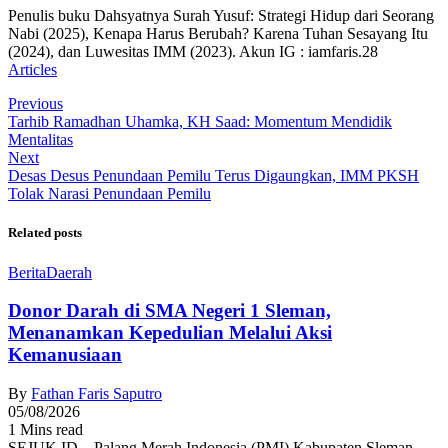
Penulis buku Dahsyatnya Surah Yusuf: Strategi Hidup dari Seorang
Nabi (2025), Kenapa Harus Berubah? Karena Tuhan Sesayang Itu
(2024), dan Luwesitas IMM (2023). Akun IG : iamfaris.28
Articles
Previous
Tarhib Ramadhan Uhamka, KH Saad: Momentum Mendidik
Mentalitas
Next
Desas Desus Penundaan Pemilu Terus Digaungkan, IMM PKSH
Tolak Narasi Penundaan Pemilu
Related posts
Berita
Daerah
Donor Darah di SMA Negeri 1 Sleman,
Menanamkan Kepedulian Melalui Aksi
Kemanusiaan
By
Fathan Faris Saputro
05/08/2026
1 Mins read
SEJUK.ID – Palang Merah Indonesia (PMI) Kabupaten Sleman