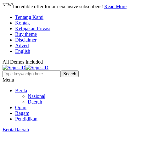
NEW!
Incredible offer for our exclusive subscribers!
Read More
Tentang Kami
Kontak
Kebijakan Privasi
Buy theme
Disclaimer
Advert
English
All Demos Included
Menu
Berita
Nasional
Daerah
Opini
Ragam
Pendidikan
Berita
Daerah