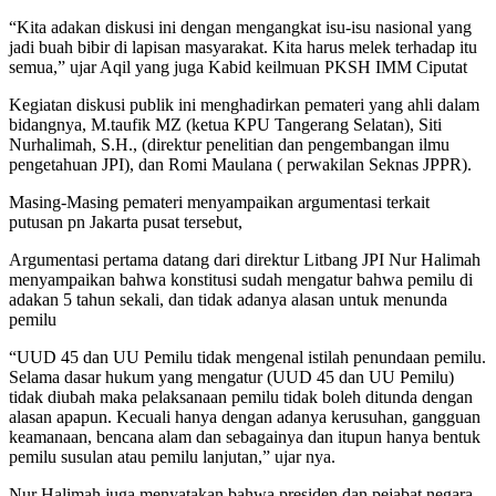
“Kita adakan diskusi ini dengan mengangkat isu-isu nasional yang
jadi buah bibir di lapisan masyarakat. Kita harus melek terhadap itu
semua,” ujar Aqil yang juga Kabid keilmuan PKSH IMM Ciputat
Kegiatan diskusi publik ini menghadirkan pemateri yang ahli dalam
bidangnya, M.taufik MZ (ketua KPU Tangerang Selatan), Siti
Nurhalimah, S.H., (direktur penelitian dan pengembangan ilmu
pengetahuan JPI), dan Romi Maulana ( perwakilan Seknas JPPR).
Masing-Masing pemateri menyampaikan argumentasi terkait
putusan pn Jakarta pusat tersebut,
Argumentasi pertama datang dari direktur Litbang JPI Nur Halimah
menyampaikan bahwa konstitusi sudah mengatur bahwa pemilu di
adakan 5 tahun sekali, dan tidak adanya alasan untuk menunda
pemilu
“UUD 45 dan UU Pemilu tidak mengenal istilah penundaan pemilu.
Selama dasar hukum yang mengatur (UUD 45 dan UU Pemilu)
tidak diubah maka pelaksanaan pemilu tidak boleh ditunda dengan
alasan apapun. Kecuali hanya dengan adanya kerusuhan, gangguan
keamanaan, bencana alam dan sebagainya dan itupun hanya bentuk
pemilu susulan atau pemilu lanjutan,” ujar nya.
Nur Halimah juga menyatakan bahwa presiden dan pejabat negara