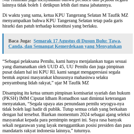
lainnya tidak boleh 1 detikpun lebih dari masa jabatannya.
Di waktu yang sama, ketua KPU Tangerang Selatan M Taufik MZ
menyampaikan bahwa KPU Tangerang Selatan tetap pada garis
hirarki dan patuh terhadap konstitusi yang berlaku.
Baca Juga:
Semarak 17 Agustus di Dusun Bulu: Tawa,
Canda, dan Semangat Kemerdekaan yang Menyatukan
“Sebagai pelaksana Pemilu, kami hanya menjalankan tugas sesuai
yang diamanatkan oleh UUD 45, UU Pemilu dan juga pimpinan
pusat dalam hal ini KPU RI. kami sangat mengapresiasi segala
bentuk asprasi masyarakat khususnya mahasiswa selaku
penyambung lidah rakyat,” ujar M Taufik MZ
Disamping itu ketua umum pimpinan komisariat syariah dan hukum
(PKSH) IMM Ciputat Idham Romadhon saat dimintai keterangan
menyatakan, “Segala upaya atas penundaan pemilu seyogya-nya
tidak boleh lagi hadir di publik. Tutup semua celah yang berkaitan
dengan hal tersebut. Biarkan momentum 2024 sebagai ajang seleksi
masyarakat kepada para pemimpin negeri ini. Saya rasa banyak
sekali negarawan yang layak menggantikan posisi presiden dan para
mandataris rakyat indonesia lainnya,” tuturnya.