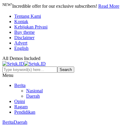
NEW!
Incredible offer for our exclusive subscribers!
Read More
Tentang Kami
Kontak
Kebijakan Privasi
Buy theme
Disclaimer
Advert
English
All Demos Included
Menu
Berita
Nasional
Daerah
Opini
Ragam
Pendidikan
Berita
Daerah