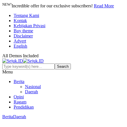
NEW!
Incredible offer for our exclusive subscribers!
Read More
Tentang Kami
Kontak
Kebijakan Privasi
Buy theme
Disclaimer
Advert
English
All Demos Included
Menu
Berita
Nasional
Daerah
Opini
Ragam
Pendidikan
Berita
Daerah