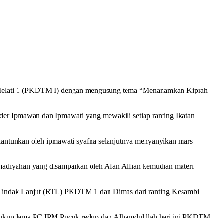
 Melati 1 (PKDTM I) dengan mengusung tema “Menanamkan Kiprah
r Ipmawan dan Ipmawati yang mewakili setiap ranting Ikatan
antunkan oleh ipmawati syafna selanjutnya menyanyikan mars
adiyahan yang disampaikan oleh Afan Alfian kemudian materi
na Tindak Lanjut (RTL) PKDTM 1 dan Dimas dari ranting Kesambi
cukup lama PC IPM Pucuk redup dan Alhamdulillah hari ini PKDTM