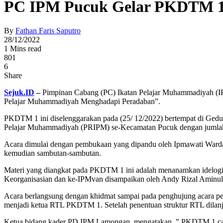
PC IPM Pucuk Gelar PKDTM 
By
Fathan Faris Saputro
28/12/2022
1 Mins read
801
6
Share
Sejuk.ID
–
Pimpinan Cabang (PC) Ikatan Pelajar Muhammadiyah (I
Pelajar Muhammadiyah Menghadapi Peradaban”.
PKDTM 1 ini diselenggarakan pada (25/ 12/2022) bertempat di Ged
Pelajar Muhammadiyah (PRIPM) se-Kecamatan Pucuk dengan jumlah 
Acara dimulai dengan pembukaan yang dipandu oleh Ipmawati Wardah
kemudian sambutan-sambutan.
Materi yang diangkat pada PKDTM 1 ini adalah menanamkan idelogi
Keorganisasian dan ke-IPMvan disampaikan oleh Andy Rizal Aminul
Acara berlangsung dengan khidmat sampai pada penghujung acara pe
menjadi ketua RTL PKDTM 1. Setelah penentuan struktur RTL dilanj
Ketua bidang kader PD IPM Lamongan, mengatakan, ” PKDTM 1 caba