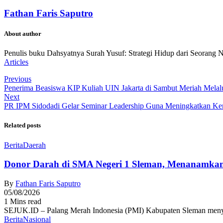
Fathan Faris Saputro
About author
Penulis buku Dahsyatnya Surah Yusuf: Strategi Hidup dari Seorang 
Articles
Previous
Penerima Beasiswa KIP Kuliah UIN Jakarta di Sambut Meriah Mel
Next
PR IPM Sidodadi Gelar Seminar Leadership Guna Meningkatkan K
Related posts
Berita
Daerah
Donor Darah di SMA Negeri 1 Sleman, Menanamkan
By
Fathan Faris Saputro
05/08/2026
1 Mins read
SEJUK.ID – Palang Merah Indonesia (PMI) Kabupaten Sleman menyel
Berita
Nasional