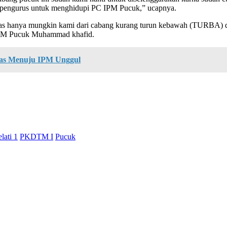
i pengurus untuk menghidupi PC IPM Pucuk,” ucapnya.
itas hanya mungkin kami dari cabang kurang turun kebawah (TURBA)
 IPM Pucuk Muhammad khafid.
tas Menuju IPM Unggul
lati 1
PKDTM I
Pucuk