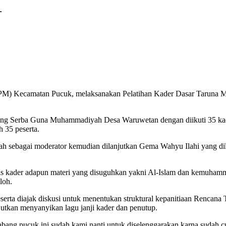
1
PM) Kecamatan Pucuk, melaksanakan Pelatihan Kader Dasar Taruna
ung Serba Guna Muhammadiyah Desa Waruwetan dengan diikuti 35 kade
35 peserta.
 sebagai moderator kemudian dilanjutkan Gema Wahyu Ilahi yang dil
s kader adapun materi yang disuguhkan yakni Al-Islam dan kemuhamm
loh.
serta diajak diskusi untuk menentukan struktural kepanitiaan Renca
utkan menyanyikan lagu janji kader dan penutup.
ng pucuk ini sudah kami nanti untuk diselenggarakan karna sudah 