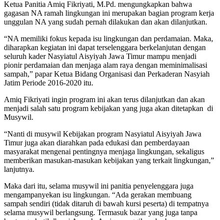
Ketua Panitia Amiq Fikriyati, M.Pd. mengungkapkan bahwa
gagasan NA ramah lingkungan ini merupakan bagian program kerja
unggulan NA yang sudah pernah dilakukan dan akan dilanjutkan.
“NA memiliki fokus kepada isu lingkungan dan perdamaian. Maka,
diharapkan kegiatan ini dapat terselenggara berkelanjutan dengan
seluruh kader Nasyiatul Aisyiyah Jawa Timur mampu menjadi
pionir perdamaian dan menjaga alam raya dengan meminimalisasi
sampah,” papar Ketua Bidang Organisasi dan Perkaderan Nasyiah
Jatim Periode 2016-2020 itu.
Amiq Fikriyati ingin program ini akan terus dilanjutkan dan akan
menjadi salah satu program kebijakan yang juga akan ditetapkan di
Musywil.
“Nanti di musywil Kebijakan program Nasyiatul Aisyiyah Jawa
Timur juga akan diarahkan pada edukasi dan pemberdayaan
masyarakat mengenai pentingnya menjaga lingkungan, sekaligus
memberikan masukan-masukan kebijakan yang terkait lingkungan,”
lanjutnya.
Maka dari itu, selama musywil ini panitia penyelenggara juga
mengampanyekan isu lingkungan. “Ada gerakan membuang
sampah sendiri (tidak ditaruh di bawah kursi peserta) di tempatnya
selama musywil berlangsung. Termasuk bazar yang juga tanpa