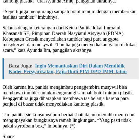
kantong plastik,” urai Ayunda Amiq, panggilan akrabnya.
“Seperti juga mengurangi sampah botol minum dengan memberikan
fasilitas tumbler,” imbuhnya.
Selaras dengan keterangan dari Ketua Panitia lokal Imroatul
Khasanah SE, Pimpinan Daerah Nasyiatul Aisyiyah (PDNA)
Kabupaten Gresik menyediakan tumbler bagi para anggota
musykerwil dan musywil. “Panitia juga menyediakan galon di lokasi
acara,” kata Ayunda Iim, panggilan akrabnya.
Baca Juga:
Ingin Memantaskan Diri Dalam Mendidik
Kader Persyarikatan, Fajri Ikuti PIM DPD IMM Jatim
Oleh karena itu, panitia mengimbau penggembira musywil bisa
membawa tumbler untuk mengurangi sampah botol minum plastik.
Penggembira juga diharapkan membawa tas belanja karena para
penjual di bazar tidak menyediakan kantong plastik.
Tim panitia sie konsumsi pun berhati-hati dalam memilih menu dan
mengupayakan bungkusnya ramah lingkungan. “Yang pasti tidak
pakai styrofoam box,” imbuhnya. (*)
Share