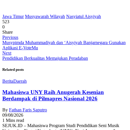
Jawa Timur
Musyawarah Wilayah
Nasyiatul Aisyiyah
523
0
Share
Previous
Musypimda Muhammadiyah dan ‘Aisyiyah Banjarnegara Gunakan
Aplikasi E-VoteMu
Next
Pendidikan Berkualitas Memajukan Peradaban
Related posts
Berita
Daerah
Mahasiswa UNY Raih Anugerah Kesenian
Berdampak di Pilmapres Nasional 2026
By
Fathan Faris Saputro
09/08/2026
1 Mins read
SEJUK.ID – Mahasiswa Program Studi Pendidikan Seni Musik