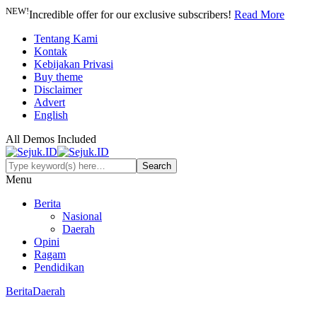
NEW!
Incredible offer for our exclusive subscribers!
Read More
Tentang Kami
Kontak
Kebijakan Privasi
Buy theme
Disclaimer
Advert
English
All Demos Included
Menu
Berita
Nasional
Daerah
Opini
Ragam
Pendidikan
Berita
Daerah