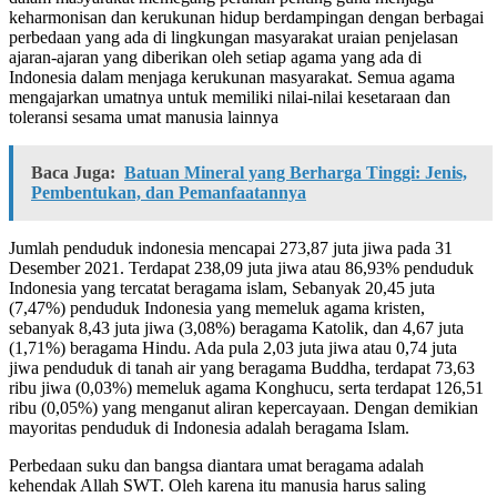
keharmonisan dan kerukunan hidup berdampingan dengan berbagai
perbedaan yang ada di lingkungan masyarakat uraian penjelasan
ajaran-ajaran yang diberikan oleh setiap agama yang ada di
Indonesia dalam menjaga kerukunan masyarakat. Semua agama
mengajarkan umatnya untuk memiliki nilai-nilai kesetaraan dan
toleransi sesama umat manusia lainnya
Baca Juga:
Batuan Mineral yang Berharga Tinggi: Jenis,
Pembentukan, dan Pemanfaatannya
Jumlah penduduk indonesia mencapai 273,87 juta jiwa pada 31
Desember 2021. Terdapat 238,09 juta jiwa atau 86,93% penduduk
Indonesia yang tercatat beragama islam, Sebanyak 20,45 juta
(7,47%) penduduk Indonesia yang memeluk agama kristen,
sebanyak 8,43 juta jiwa (3,08%) beragama Katolik, dan 4,67 juta
(1,71%) beragama Hindu. Ada pula 2,03 juta jiwa atau 0,74 juta
jiwa penduduk di tanah air yang beragama Buddha, terdapat 73,63
ribu jiwa (0,03%) memeluk agama Konghucu, serta terdapat 126,51
ribu (0,05%) yang menganut aliran kepercayaan. Dengan demikian
mayoritas penduduk di Indonesia adalah beragama Islam.
Perbedaan suku dan bangsa diantara umat beragama adalah
kehendak Allah SWT. Oleh karena itu manusia harus saling