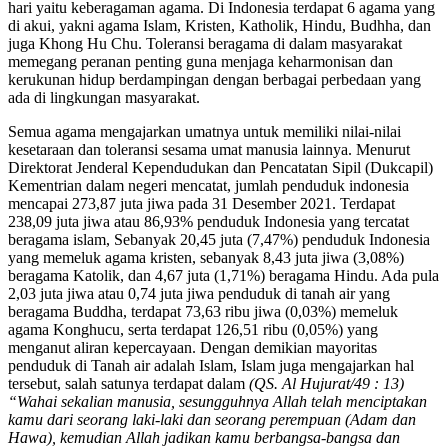
hari yaitu keberagaman agama. Di Indonesia terdapat 6 agama yang
di akui, yakni agama Islam, Kristen, Katholik, Hindu, Budhha, dan
juga Khong Hu Chu. Toleransi beragama di dalam masyarakat
memegang peranan penting guna menjaga keharmonisan dan
kerukunan hidup berdampingan dengan berbagai perbedaan yang
ada di lingkungan masyarakat.
Semua agama mengajarkan umatnya untuk memiliki nilai-nilai
kesetaraan dan toleransi sesama umat manusia lainnya. Menurut
Direktorat Jenderal Kependudukan dan Pencatatan Sipil (Dukcapil)
Kementrian dalam negeri mencatat, jumlah penduduk indonesia
mencapai 273,87 juta jiwa pada 31 Desember 2021. Terdapat
238,09 juta jiwa atau 86,93% penduduk Indonesia yang tercatat
beragama islam, Sebanyak 20,45 juta (7,47%) penduduk Indonesia
yang memeluk agama kristen, sebanyak 8,43 juta jiwa (3,08%)
beragama Katolik, dan 4,67 juta (1,71%) beragama Hindu. Ada pula
2,03 juta jiwa atau 0,74 juta jiwa penduduk di tanah air yang
beragama Buddha, terdapat 73,63 ribu jiwa (0,03%) memeluk
agama Konghucu, serta terdapat 126,51 ribu (0,05%) yang
menganut aliran kepercayaan. Dengan demikian mayoritas
penduduk di Tanah air adalah Islam, Islam juga mengajarkan hal
tersebut, salah satunya terdapat dalam
(QS. Al Hujurat/49 : 13)
“Wahai sekalian manusia, sesungguhnya Allah telah menciptakan
kamu dari seorang laki-laki dan seorang perempuan (Adam dan
Hawa), kemudian Allah jadikan kamu berbangsa-bangsa dan