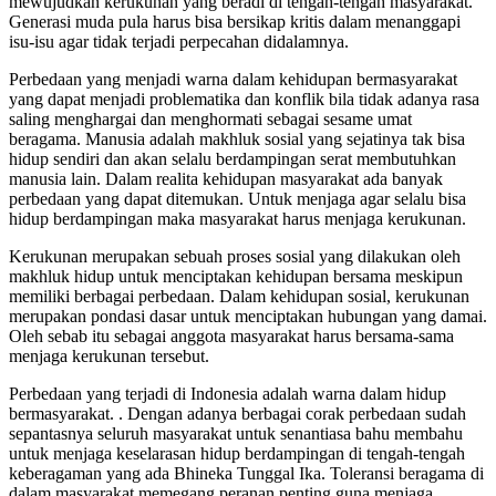
mewujudkan kerukunan yang beradi di tengah-tengah masyarakat.
Generasi muda pula harus bisa bersikap kritis dalam menanggapi
isu-isu agar tidak terjadi perpecahan didalamnya.
Perbedaan yang menjadi warna dalam kehidupan bermasyarakat
yang dapat menjadi problematika dan konflik bila tidak adanya rasa
saling menghargai dan menghormati sebagai sesame umat
beragama. Manusia adalah makhluk sosial yang sejatinya tak bisa
hidup sendiri dan akan selalu berdampingan serat membutuhkan
manusia lain. Dalam realita kehidupan masyarakat ada banyak
perbedaan yang dapat ditemukan. Untuk menjaga agar selalu bisa
hidup berdampingan maka masyarakat harus menjaga kerukunan.
Kerukunan merupakan sebuah proses sosial yang dilakukan oleh
makhluk hidup untuk menciptakan kehidupan bersama meskipun
memiliki berbagai perbedaan. Dalam kehidupan sosial, kerukunan
merupakan pondasi dasar untuk menciptakan hubungan yang damai.
Oleh sebab itu sebagai anggota masyarakat harus bersama-sama
menjaga kerukunan tersebut.
Perbedaan yang terjadi di Indonesia adalah warna dalam hidup
bermasyarakat. . Dengan adanya berbagai corak perbedaan sudah
sepantasnya seluruh masyarakat untuk senantiasa bahu membahu
untuk menjaga keselarasan hidup berdampingan di tengah-tengah
keberagaman yang ada Bhineka Tunggal Ika. Toleransi beragama di
dalam masyarakat memegang peranan penting guna menjaga