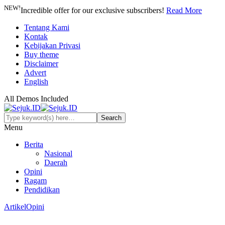
NEW!
Incredible offer for our exclusive subscribers!
Read More
Tentang Kami
Kontak
Kebijakan Privasi
Buy theme
Disclaimer
Advert
English
All Demos Included
Menu
Berita
Nasional
Daerah
Opini
Ragam
Pendidikan
Artikel
Opini