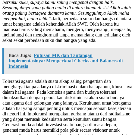
bersuku-suku, supaya kamu saling mengenal dengan baik.
Sesungguhnya yang paling mulia di antara kamu di sisi Allah ialah
orang paling bertaqwa diantara kamu. Sesungguhnya Allah maha
mengetahui, maha teliti.”.
Jadi, perbedaan suku dan bangsa diantara
umat beragama adalah kehendak Allah SWT. Oleh karena itu
manusia harus saling memahami, mengerti, menyayangi, mengasihi,
melindungi dan menghormati tanpa memandang dan terhalang oleh
sekat-sekat perbedaan suku dan bangsa yang ada.
Baca Juga:
Putusan MK dan Tantangan
Implementasinya: Memperkuat Checks and Balances di
Indonesia
Toleransi agama adalah suatu sikap saling pengertian dan
menghargai tanpa adanya diskriminasi dalam hal apapun, khususnya
dalam hal agama. Pada konteks agama dan budaya toleransi
dimaksudkan dengan penolakan diskriminasi akan suatu budaya
atau agama dari golongan yang lainnya. Kerukunan umat beragama
adalah hal yang sangat penting untuk mencapai sebuah kesejateraan
di negeri ini. Intoleransi merupakan gerbang utama dari radikalisme
yang dapat merusak kedaulatan serta keutuhan suatu bangsa.
Generasi muda adalah investasi suatu bangsa di masa depan,
generasi muda harus memiliki pola pikir secara visioner untuk