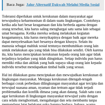
Baca Juga:
Jalur Alternatif Dakwah Melalui Media Sosial
Toleransi diperlukan untuk kerukunan dalam masyarakat agar
terwujudnya keharmonisan di dalam suatu lingkungan. Contohnya
ketika ada hari besar keagamaan dan kita berbeda agama dengan
orang tersebut, kita harus saling menghargai satu sama lain sebagai
umat beragama. Ketika mereka sedang melakukan kegiatan
keagamannya, kita harus menyikapinya dengan baik agar mereka
dapat menyelesaikan hari besarnya dengan khusyu. Selain itu
manusia sebagai mahluk sosial tentunya membutuhkan orang lain
untuk melakukan apa yang tidak bisa dilakukan sendiri. Oleh karena
itu, kita harus menciptakan kerukunan kepada orang lain agar tidak
terjadinya kejadian yang tidak diinginkan. Setiap individu pun harus
memliki etika dan akhlak yang baik supaya sikap orang lain kepada
individu tersebut mendapatkan timbal balik yang sesuai.
Hal ini dilakukan guna menciptakan dan mewujudkan kerukunan di
lingkungan masyarakat. Menjaga kerukunan ditengah-tengah
berbagai corak perbedaan dilingkungan masyarakat agar tercipta dan
terwujud suasana aman, nyaman dan tertram agar tidak terjadi
problematika dan konfilk dimasa yang akan datang. Salah satu cara
agar kerukunan di lingkungan masyarakat terwujud yaitu dengan
cara selalu menghormati, mengahargai dan seta membantu tanpa
memandang latar belakang suku bangsa,budaya, bahasa, warna