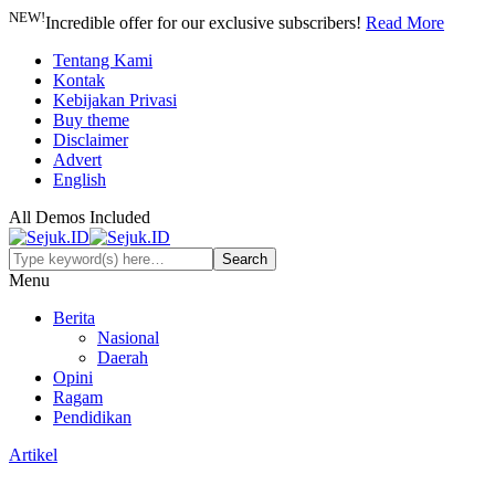
NEW!
Incredible offer for our exclusive subscribers!
Read More
Tentang Kami
Kontak
Kebijakan Privasi
Buy theme
Disclaimer
Advert
English
All Demos Included
Menu
Berita
Nasional
Daerah
Opini
Ragam
Pendidikan
Artikel