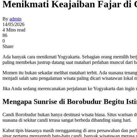
Menikmati Keajaiban Fajar di
By
admin
14/05/2026
4 Mins read
86
0
Share
Ada banyak cara menikmati Yogyakarta. Sebagian orang memilih berj
paling membekas justrup datang saat matahari perlahan muncul dari 
Momen itu bukan sekadar melihat matahari terbit. Ada suasana tenang
menjadi salah satu pengalaman wisata paling dicari wisatawan lokal
Jika Anda sedang merencanakan perjalanan ke Yogyakarta dan ingin m
Mengapa Sunrise di Borobudur Begitu Is
Candi Borobudur bukan hanya destinasi wisata biasa. Situs warisan d
suasana di sekitar candi terasa sangat berbeda dibanding siang hari.
Kabut tipis biasanya masih menggantung di area persawahan dan perb
sinar pertama menyentuh batu-batu candi, banyak wisatawan merasa 