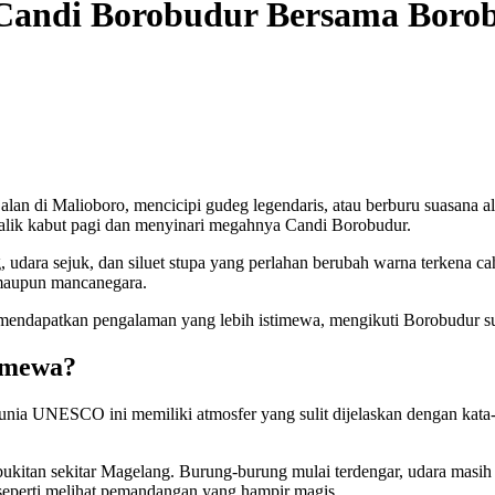
 Candi Borobudur Bersama Borob
alan di Malioboro, mencicipi gudeg legendaris, atau berburu suasana
balik kabut pagi dan menyinari megahnya Candi Borobudur.
, udara sejuk, dan siluet stupa yang perlahan berubah warna terkena 
 maupun mancanegara.
endapatkan pengalaman yang lebih istimewa, mengikuti Borobudur sunri
timewa?
unia UNESCO ini memiliki atmosfer yang sulit dijelaskan dengan kata-
ukitan sekitar Magelang. Burung-burung mulai terdengar, udara masih 
seperti melihat pemandangan yang hampir magis.