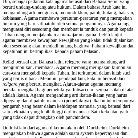
Din, sebagai padanan kata agama berasal dari Bahasa Semit yang
berarti undang-undang atau hukum. Dalam bahasa Arab kata ini
mengandung arti menguasai, menundukkan, patuh, hutang, balasan,
kebiasaan. Agama membawa peraturan-peraturan yang merupakan
hukum yang harus dipatuhi oleh semua penganutnya. Agama juga
menguasai diri seseorang dan membuat ia tunduk dan patuh kepada
Tuhan dengan menjalankan ajaran-ajaran agama. Lebih lanjut
agama membawa kewajiban-kewajiban yang kalau tidak dijalankan
oleh seseorang akan menjadi hutang baginya. Paham kewajiban dan
kepatuhan ini berimplikasi kepada paham balasan.
Religi berasal dari Bahasa latin, relegere yang mengandung arti
mengumpulkan, membaca. Agama memang merupakan kumpulan
cara-cara mengabdi kepada Tuhan. Ini terkumpul dalam kitab suci
yang harus dibaca. Menunut pendapat lain, kata ini berasal dari
religare
yang berarti mengikat. Ajaran-ajaran agama memang
bersifat mengikat bagi pemeluknya. Intisari dari semua istilah di atas
adalah ikatan. Agama mengandung arti ikatan-ikatan yang harus
dipegang dan dipatuhi manusia (pemeluknya). Ikatan ini mempunyai
pengaruh yang besar dalam kehidupan manusia, yang berasal dari
satu kekuatan yang lebih tinggi dari manusia. Satu kekuatan gaib
yang tidak dapat ditangkap oleh pancaindera.
Definisi lain dari agama dikemukakan oleh Durkheim. Durkheim
mengatakan bahwa agama adalah suatu system kepercayaan dan