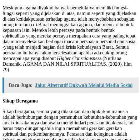
Meskipun agama diyakini banyak pemeluknya memiliki fungsi-
fungsi seperti yang dijelaskan di atas, namun seperti yang dijelaskan
di atas ketidakpuasan terhadap agama telah menyebabkan sebagian
orang terutama di Barat meninggalkan agama, dan mencari bentuk
kepuasan lain. Mereka lebih percaya pada bentuk-bentuk
spiritualitas yang mereka percaya merupakan cara yang paling tepat
dalam menyelesaikan berbagai macam persoalan personal dan sosial
-yang telah menjadi bagian dari krisis kebudayaan Barat. Semua
persoalan itu hanya akan terselesaikan apabila ada cukup orang
mencapai apa yang disebut
Higher Consciousness
.(Nurliana
Damanik. AGAMA DAN NILAI SPRITUALITAS. (2020). hlm
79).
Baca Juga:
Jalur Alternatif Dakwah Melalui Media Sosial
Sikap Beragama
Sikap beragama, semua yang dilakukan dan dipikirkan manusia
adalah berhubungan dengan pemenuhan kebutuhan-kebutuhan yang
amat dirasakannya dan usaha menghindari perasaan tidak enak, ini
harus tetap diingat apabila ingin memahami gerakan-gerakan
spiritual dan perkembangannya. Perasaan dan keinginan adalah
kekuatan pendorong segala upaya dan kreasi manusia, betapapun