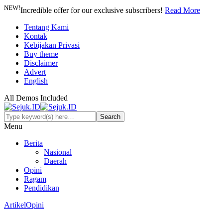
NEW!
Incredible offer for our exclusive subscribers!
Read More
Tentang Kami
Kontak
Kebijakan Privasi
Buy theme
Disclaimer
Advert
English
All Demos Included
Menu
Berita
Nasional
Daerah
Opini
Ragam
Pendidikan
Artikel
Opini