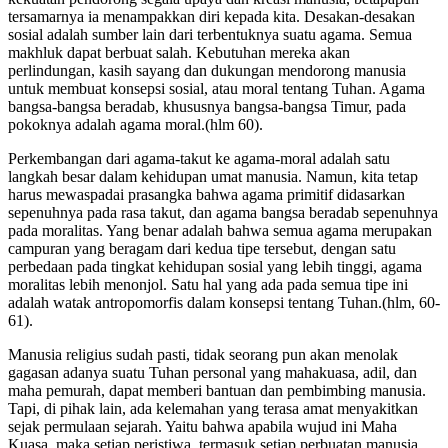
tersamarnya ia menampakkan diri kepada kita. Desakan-desakan
sosial adalah sumber lain dari terbentuknya suatu agama. Semua
makhluk dapat berbuat salah. Kebutuhan mereka akan
perlindungan, kasih sayang dan dukungan mendorong manusia
untuk membuat konsepsi sosial, atau moral tentang Tuhan. Agama
bangsa-bangsa beradab, khususnya bangsa-bangsa Timur, pada
pokoknya adalah agama moral.(hlm 60).
Perkembangan dari agama-takut ke agama-moral adalah satu
langkah besar dalam kehidupan umat manusia. Namun, kita tetap
harus mewaspadai prasangka bahwa agama primitif didasarkan
sepenuhnya pada rasa takut, dan agama bangsa beradab sepenuhnya
pada moralitas. Yang benar adalah bahwa semua agama merupakan
campuran yang beragam dari kedua tipe tersebut, dengan satu
perbedaan pada tingkat kehidupan sosial yang lebih tinggi, agama
moralitas lebih menonjol. Satu hal yang ada pada semua tipe ini
adalah watak antropomorfis dalam konsepsi tentang Tuhan.(hlm, 60-
61).
Manusia religius sudah pasti, tidak seorang pun akan menolak
gagasan adanya suatu Tuhan personal yang mahakuasa, adil, dan
maha pemurah, dapat memberi bantuan dan pembimbing manusia.
Tapi, di pihak lain, ada kelemahan yang terasa amat menyakitkan
sejak permulaan sejarah. Yaitu bahwa apabila wujud ini Maha
Kuasa, maka setiap peristiwa, termasuk setiap perbuatan manusia,