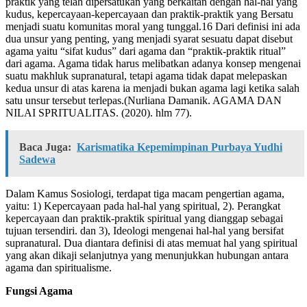
praktik yang telah dipersatukan yang berkaitan dengan hal-hal yang
kudus, kepercayaan-kepercayaan dan praktik-praktik yang Bersatu
menjadi suatu komunitas moral yang tunggal.16 Dari definisi ini ada
dua unsur yang penting, yang menjadi syarat sesuatu dapat disebut
agama yaitu “sifat kudus” dari agama dan “praktik-praktik ritual”
dari agama. Agama tidak harus melibatkan adanya konsep mengenai
suatu makhluk supranatural, tetapi agama tidak dapat melepaskan
kedua unsur di atas karena ia menjadi bukan agama lagi ketika salah
satu unsur tersebut terlepas.(Nurliana Damanik. AGAMA DAN
NILAI SPRITUALITAS. (2020). hlm 77).
Baca Juga:
Karismatika Kepemimpinan Purbaya Yudhi
Sadewa
Dalam Kamus Sosiologi, terdapat tiga macam pengertian agama,
yaitu: 1) Kepercayaan pada hal-hal yang spiritual, 2). Perangkat
kepercayaan dan praktik-praktik spiritual yang dianggap sebagai
tujuan tersendiri. dan 3), Ideologi mengenai hal-hal yang bersifat
supranatural. Dua diantara definisi di atas memuat hal yang spiritual
yang akan dikaji selanjutnya yang menunjukkan hubungan antara
agama dan spiritualisme.
Fungsi Agama