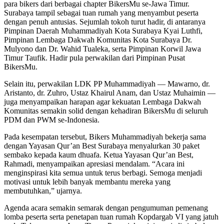
para bikers dari berbagai chapter BikersMu se-Jawa Timur.
Surabaya tampil sebagai tuan rumah yang menyambut peserta
dengan penuh antusias. Sejumlah tokoh turut hadir, di antaranya
Pimpinan Daerah Muhammadiyah Kota Surabaya Kyai Luthfi,
Pimpinan Lembaga Dakwah Komunitas Kota Surabaya Dr.
Mulyono dan Dr. Wahid Tualeka, serta Pimpinan Korwil Jawa
Timur Taufik. Hadir pula perwakilan dari Pimpinan Pusat
BikersMu.
Selain itu, perwakilan LDK PP Muhammadiyah — Mawarno, dr.
Aristanto, dr. Zuhro, Ustaz Khairul Anam, dan Ustaz Muhaimin —
juga menyampaikan harapan agar kekuatan Lembaga Dakwah
Komunitas semakin solid dengan kehadiran BikersMu di seluruh
PDM dan PWM se-Indonesia.
Pada kesempatan tersebut, Bikers Muhammadiyah bekerja sama
dengan Yayasan Qur’an Best Surabaya menyalurkan 30 paket
sembako kepada kaum dhuafa. Ketua Yayasan Qur’an Best,
Rahmadi, menyampaikan apresiasi mendalam. “Acara ini
menginspirasi kita semua untuk terus berbagi. Semoga menjadi
motivasi untuk lebih banyak membantu mereka yang
membutuhkan,” ujarnya.
Agenda acara semakin semarak dengan pengumuman pemenang
lomba peserta serta penetapan tuan rumah Kopdargab VI yang jatuh