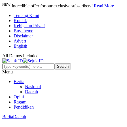
NEW!
Incredible offer for our exclusive subscribers!
Read More
Tentang Kami
Kontak
Kebijakan Privasi
Buy theme
Disclaimer
Advert
English
All Demos Included
Menu
Berita
Nasional
Daerah
Opini
Ragam
Pendidikan
Berita
Daerah