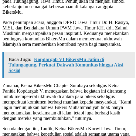
pada Tulungagung, Jawa Timur. Penunjukan ini menjadi simbol
keberlanjutan semangat kebersamaan di kalangan anggota
BikersMu.
Pada penutupan acara, anggota DPRD Jawa Timur Dr. H. Rasiyo,
M.Si., dan Bendahara Umum PWM Jawa Timur KH. drh. Zainul
Muslimin menyampaikan pesan inspiratif. Keduanya menekankan
pentingnya komunitas BikersMu dalam memperkuat ukhuwah
Islamiyah serta memberikan kontribusi nyata bagi masyarakat.
Baca Juga:
Kopdargab VI BikersMu Jatim di
Tulungagung, Perkuat Dakwah Komunitas hingga Aksi
Sosial
Zunahar, Ketua BikersMu Chapter Surabaya sekaligus Ketua
Panitia Kopdargab V, menegaskan bahwa kegiatan ini dirancang
untuk mempererat ukhuwah di antara para bikers sekaligus
memperkuat komitmen berbagi manfaat kepada masyarakat. “Kami
ingin menunjukkan bahwa Bikers Muhammadiyah tidak hanya
mengutamakan keselamatan di jalan, tetapi juga berbagi kasih
dengan mereka yang membutuhkan,” tuturnya.
Senada dengan itu, Taufik, Ketua BikersMu Korwil Jawa Timur,
mengatakan bahwa kepedulian sosial adalah semangat utama yang