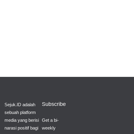
pendidikan
50 Judul Skripsi Hukum Tata Negara Yang Bisa
Kamu Tulis!
16/12/2023
advertorial
Dramabox : Platform Terlengkap untuk Streaming
Drama Shorts 100% Gratis
Subscribe
Sejuk.ID adalah
23/04/2025
sebuah platform
media yang berisi
Get a bi-
narasi positif bagi
weekly