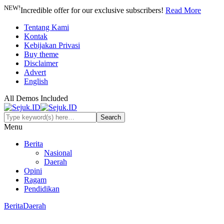
NEW!
Incredible offer for our exclusive subscribers!
Read More
Tentang Kami
Kontak
Kebijakan Privasi
Buy theme
Disclaimer
Advert
English
All Demos Included
Menu
Berita
Nasional
Daerah
Opini
Ragam
Pendidikan
Berita
Daerah