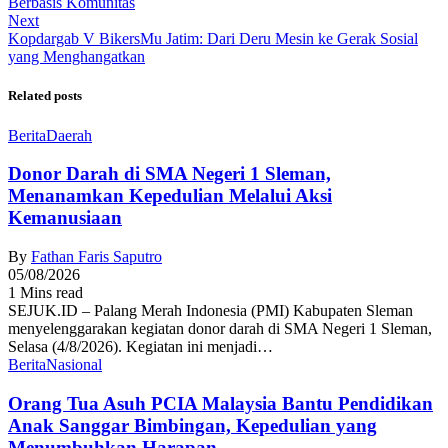
Berbasis Komunitas
Next
Kopdargab V BikersMu Jatim: Dari Deru Mesin ke Gerak Sosial
yang Menghangatkan
Related posts
Berita
Daerah
Donor Darah di SMA Negeri 1 Sleman,
Menanamkan Kepedulian Melalui Aksi
Kemanusiaan
By
Fathan Faris Saputro
05/08/2026
1 Mins read
SEJUK.ID – Palang Merah Indonesia (PMI) Kabupaten Sleman
menyelenggarakan kegiatan donor darah di SMA Negeri 1 Sleman,
Selasa (4/8/2026). Kegiatan ini menjadi…
Berita
Nasional
Orang Tua Asuh PCIA Malaysia Bantu Pendidikan
Anak Sanggar Bimbingan, Kepedulian yang
Menumbuhkan Harapan