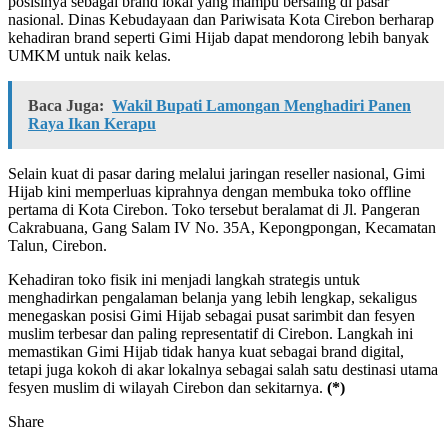
posisinya sebagai brand lokal yang mampu bersaing di pasar
nasional. Dinas Kebudayaan dan Pariwisata Kota Cirebon berharap
kehadiran brand seperti Gimi Hijab dapat mendorong lebih banyak
UMKM untuk naik kelas.
Baca Juga:
Wakil Bupati Lamongan Menghadiri Panen
Raya Ikan Kerapu
Selain kuat di pasar daring melalui jaringan reseller nasional, Gimi
Hijab kini memperluas kiprahnya dengan membuka toko offline
pertama di Kota Cirebon. Toko tersebut beralamat di Jl. Pangeran
Cakrabuana, Gang Salam IV No. 35A, Kepongpongan, Kecamatan
Talun, Cirebon.
Kehadiran toko fisik ini menjadi langkah strategis untuk
menghadirkan pengalaman belanja yang lebih lengkap, sekaligus
menegaskan posisi Gimi Hijab sebagai pusat sarimbit dan fesyen
muslim terbesar dan paling representatif di Cirebon. Langkah ini
memastikan Gimi Hijab tidak hanya kuat sebagai brand digital,
tetapi juga kokoh di akar lokalnya sebagai salah satu destinasi utama
fesyen muslim di wilayah Cirebon dan sekitarnya.
(*)
Share