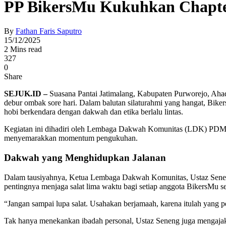
PP BikersMu Kukuhkan Chapte
By
Fathan Faris Saputro
15/12/2025
2 Mins read
327
0
Share
SEJUK.ID –
Suasana Pantai Jatimalang, Kabupaten Purworejo, Aha
debur ombak sore hari. Dalam balutan silaturahmi yang hangat, B
hobi berkendara dengan dakwah dan etika berlalu lintas.
Kegiatan ini dihadiri oleh Lembaga Dakwah Komunitas (LDK) PDM Ka
menyemarakkan momentum pengukuhan.
Dakwah yang Menghidupkan Jalanan
Dalam tausiyahnya, Ketua Lembaga Dakwah Komunitas, Ustaz Senen
pentingnya menjaga salat lima waktu bagi setiap anggota BikersMu 
“Jangan sampai lupa salat. Usahakan berjamaah, karena itulah yang pe
Tak hanya menekankan ibadah personal, Ustaz Seneng juga mengajak p