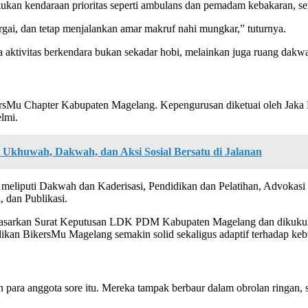
kan kendaraan prioritas seperti ambulans dan pemadam kebakaran, ser
rgai, dan tetap menjalankan amar makruf nahi mungkar,” tuturnya.
 aktivitas berkendara bukan sekadar hobi, melainkan juga ruang dakw
rsMu Chapter Kabupaten Magelang. Kepengurusan diketuai oleh Jaka K
lmi.
Ukhuwah, Dakwah, dan Aksi Sosial Bersatu di Jalanan
eliputi Dakwah dan Kaderisasi, Pendidikan dan Pelatihan, Advokas
 dan Publikasi.
asarkan Surat Keputusan LDK PDM Kabupaten Magelang dan dikukuh
kan BikersMu Magelang semakin solid sekaligus adaptif terhadap ke
n para anggota sore itu. Mereka tampak berbaur dalam obrolan ringan