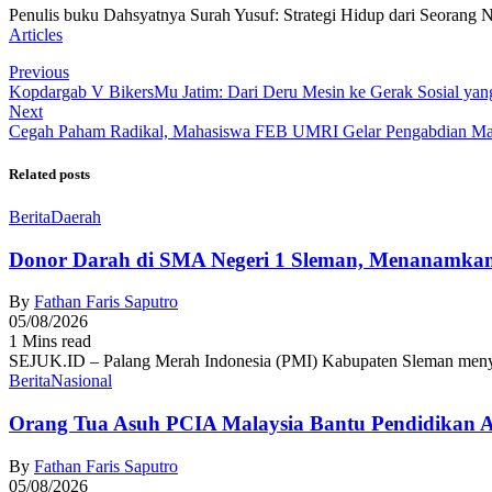
Penulis buku Dahsyatnya Surah Yusuf: Strategi Hidup dari Seorang 
Articles
Previous
Kopdargab V BikersMu Jatim: Dari Deru Mesin ke Gerak Sosial ya
Next
Cegah Paham Radikal, Mahasiswa FEB UMRI Gelar Pengabdian Ma
Related posts
Berita
Daerah
Donor Darah di SMA Negeri 1 Sleman, Menanamkan
By
Fathan Faris Saputro
05/08/2026
1 Mins read
SEJUK.ID – Palang Merah Indonesia (PMI) Kabupaten Sleman menyel
Berita
Nasional
Orang Tua Asuh PCIA Malaysia Bantu Pendidikan
By
Fathan Faris Saputro
05/08/2026