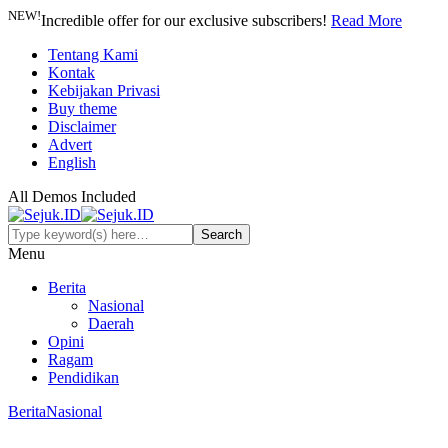
NEW!
Incredible offer for our exclusive subscribers!
Read More
Tentang Kami
Kontak
Kebijakan Privasi
Buy theme
Disclaimer
Advert
English
All Demos Included
Menu
Berita
Nasional
Daerah
Opini
Ragam
Pendidikan
Berita
Nasional