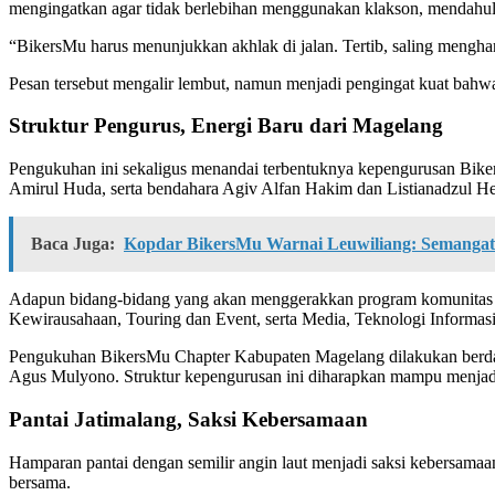
mengingatkan agar tidak berlebihan menggunakan klakson, mendahulu
“BikersMu harus menunjukkan akhlak di jalan. Tertib, saling mengha
Pesan tersebut mengalir lembut, namun menjadi pengingat kuat bahwa
Struktur Pengurus, Energi Baru dari Magelang
Pengukuhan ini sekaligus menandai terbentuknya kepengurusan Bike
Amirul Huda, serta bendahara Agiv Alfan Hakim dan Listianadzul He
Baca Juga:
Kopdar BikersMu Warnai Leuwiliang: Semangat 
Adapun bidang-bidang yang akan menggerakkan program komunitas m
Kewirausahaan, Touring dan Event, serta Media, Teknologi Informasi,
Pengukuhan BikersMu Chapter Kabupaten Magelang dilakukan berd
Agus Mulyono. Struktur kepengurusan ini diharapkan mampu menjadi
Pantai Jatimalang, Saksi Kebersamaan
Hamparan pantai dengan semilir angin laut menjadi saksi kebersamaa
bersama.