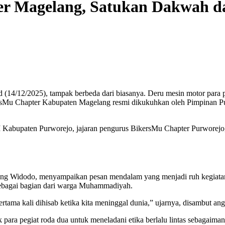
r Magelang, Satukan Dakwah d
d (14/12/2025), tampak berbeda dari biasanya. Deru mesin motor par
ikersMu Chapter Kabupaten Magelang resmi dikukuhkan oleh Pimpinan
bupaten Purworejo, jajaran pengurus BikersMu Chapter Purworejo, s
g Widodo, menyampaikan pesan mendalam yang menjadi ruh kegiatan 
sebagai bagian dari warga Muhammadiyah.
rtama kali dihisab ketika kita meninggal dunia,” ujarnya, disambut ang
ara pegiat roda dua untuk meneladani etika berlalu lintas sebagaima