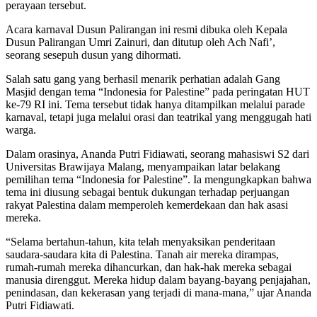
perayaan tersebut.
Acara karnaval Dusun Palirangan ini resmi dibuka oleh Kepala
Dusun Palirangan Umri Zainuri, dan ditutup oleh Ach Nafi’,
seorang sesepuh dusun yang dihormati.
Salah satu gang yang berhasil menarik perhatian adalah Gang
Masjid dengan tema “Indonesia for Palestine” pada peringatan HUT
ke-79 RI ini. Tema tersebut tidak hanya ditampilkan melalui parade
karnaval, tetapi juga melalui orasi dan teatrikal yang menggugah hati
warga.
Dalam orasinya, Ananda Putri Fidiawati, seorang mahasiswi S2 dari
Universitas Brawijaya Malang, menyampaikan latar belakang
pemilihan tema “Indonesia for Palestine”. Ia mengungkapkan bahwa
tema ini diusung sebagai bentuk dukungan terhadap perjuangan
rakyat Palestina dalam memperoleh kemerdekaan dan hak asasi
mereka.
“Selama bertahun-tahun, kita telah menyaksikan penderitaan
saudara-saudara kita di Palestina. Tanah air mereka dirampas,
rumah-rumah mereka dihancurkan, dan hak-hak mereka sebagai
manusia direnggut. Mereka hidup dalam bayang-bayang penjajahan,
penindasan, dan kekerasan yang terjadi di mana-mana,” ujar Ananda
Putri Fidiawati.