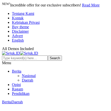
NEW!
Incredible offer for our exclusive subscribers!
Read More
Tentang Kami
Kontak
Kebijakan Privasi
Buy theme
Disclaimer
Advert
English
All Demos Included
Menu
Berita
Nasional
Daerah
Opini
Ragam
Pendidikan
Berita
Daerah