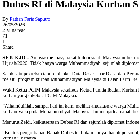
Dubes RI di Malaysia Kurban
By
Fathan Faris Saputro
26/05/2026
2 Mins read
71
1
Share
SEJUK.ID –
Antusiasme masyarakat Indonesia di Malaysia untuk 
Hijriah/2026. Tidak hanya warga Muhammadiyah, sejumlah diplomat
Salah satu pekurban tahun ini ialah Duta Besar Luar Biasa dan B
melalui program kurban Muhammadiyah Malaysia di Falah Farm Field
Wakil Ketua PCIM Malaysia sekaligus Ketua Panitia Ibadah Kurban 
kurban yang dikelola PCIM Malaysia.
“Alhamdulillah, sampai hari ini kami melihat antusiasme warga Mu
kurbannya kepada Muhammadiyah Malaysia. Ini menjadi amanah besa
Menurut Zeldi, keikutsertaan Dubes RI dan sejumlah diplomat Indone
“Bentuk pengorbanan Bapak Dubes ini bukan hanya ibadah personal,
kurban,” katanya.