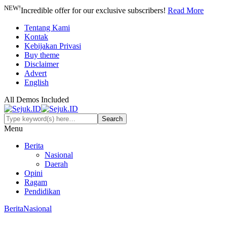
NEW!
Incredible offer for our exclusive subscribers!
Read More
Tentang Kami
Kontak
Kebijakan Privasi
Buy theme
Disclaimer
Advert
English
All Demos Included
Menu
Berita
Nasional
Daerah
Opini
Ragam
Pendidikan
Berita
Nasional