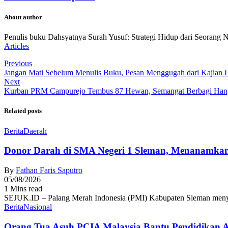
About author
Penulis buku Dahsyatnya Surah Yusuf: Strategi Hidup dari Seorang 
Articles
Previous
Jangan Mati Sebelum Menulis Buku, Pesan Menggugah dari Kajian Li
Next
Kurban PRM Campurejo Tembus 87 Hewan, Semangat Berbagi Han
Related posts
Berita
Daerah
Donor Darah di SMA Negeri 1 Sleman, Menanamkan
By
Fathan Faris Saputro
05/08/2026
1 Mins read
SEJUK.ID – Palang Merah Indonesia (PMI) Kabupaten Sleman menyel
Berita
Nasional
Orang Tua Asuh PCIA Malaysia Bantu Pendidikan