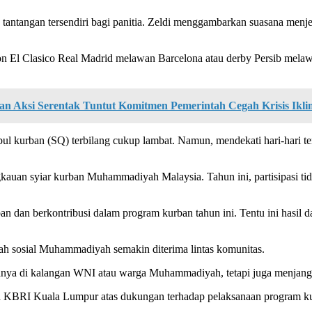
tantangan tersendiri bagi panitia. Zeldi menggambarkan suasana menj
nton El Clasico Real Madrid melawan Barcelona atau derby Persib mela
n Aksi Serentak Tuntut Komitmen Pemerintah Cegah Krisis Ikli
l kurban (SQ) terbilang cukup lambat. Namun, mendekati hari-hari te
ngkauan syiar kurban Muhammadiyah Malaysia. Tahun ini, partisipasi
n dan berkontribusi dalam program kurban tahun ini. Tentu ini hasil d
ah sosial Muhammadiyah semakin diterima lintas komunitas.
 hanya di kalangan WNI atau warga Muhammadiyah, tetapi juga menjang
 KBRI Kuala Lumpur atas dukungan terhadap pelaksanaan program kurb