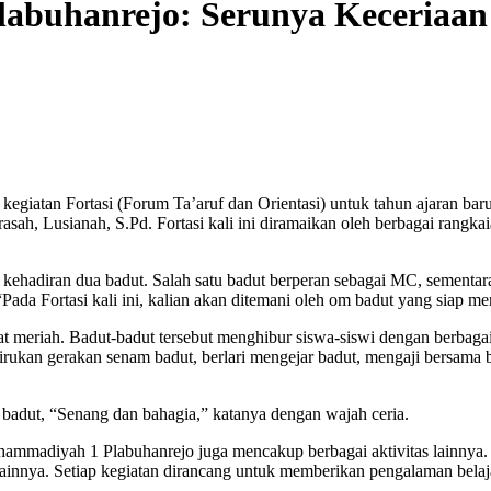
abuhanrejo: Serunya Keceriaan
atan Fortasi (Forum Ta’aruf dan Orientasi) untuk tahun ajaran baru 
h, Lusianah, S.Pd. Fortasi kali ini diramaikan oleh berbagai rangka
eh kehadiran dua badut. Salah satu badut berperan sebagai MC, sement
a Fortasi kali ini, kalian akan ditemani oleh om badut yang siap me
ngat meriah. Badut-badut tersebut menghibur siswa-siswi dengan berb
rukan gerakan senam badut, berlari mengejar badut, mengaji bersama b
badut, “Senang dan bahagia,” katanya dengan wajah ceria.
hammadiyah 1 Plabuhanrejo juga mencakup berbagai aktivitas lainnya. 
lainnya. Setiap kegiatan dirancang untuk memberikan pengalaman bel