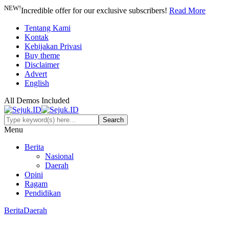
NEW!
Incredible offer for our exclusive subscribers!
Read More
Tentang Kami
Kontak
Kebijakan Privasi
Buy theme
Disclaimer
Advert
English
All Demos Included
Menu
Berita
Nasional
Daerah
Opini
Ragam
Pendidikan
Berita
Daerah