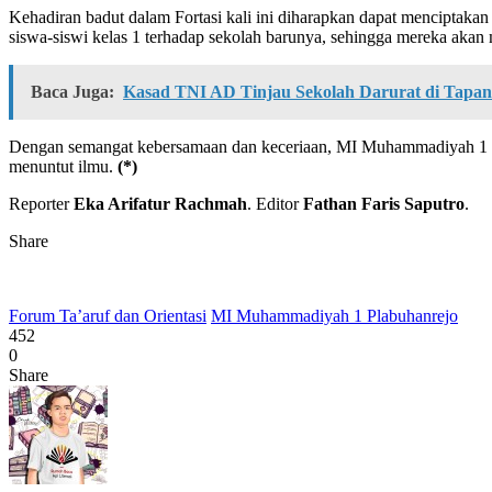
Kehadiran badut dalam Fortasi kali ini diharapkan dapat menciptakan
siswa-siswi kelas 1 terhadap sekolah barunya, sehingga mereka akan 
Baca Juga:
Kasad TNI AD Tinjau Sekolah Darurat di Tapan
Dengan semangat kebersamaan dan keceriaan, MI Muhammadiyah 1 Pl
menuntut ilmu.
(*)
Reporter
Eka Arifatur Rachmah
. Editor
Fathan Faris Saputro
.
Share
Forum Ta’aruf dan Orientasi
MI Muhammadiyah 1 Plabuhanrejo
452
0
Share