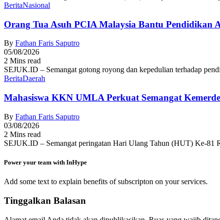
Berita
Nasional
Orang Tua Asuh PCIA Malaysia Bantu Pendidikan
By
Fathan Faris Saputro
05/08/2026
2 Mins read
SEJUK.ID – Semangat gotong royong dan kepedulian terhadap pendid
Berita
Daerah
Mahasiswa KKN UMLA Perkuat Semangat Kemerde
By
Fathan Faris Saputro
03/08/2026
2 Mins read
SEJUK.ID – Semangat peringatan Hari Ulang Tahun (HUT) Ke-81 R
Power your team with InHype
Add some text to explain benefits of subscripton on your services.
Tinggalkan Balasan
Alamat email Anda tidak akan dipublikasikan.
Ruas yang wajib ditan