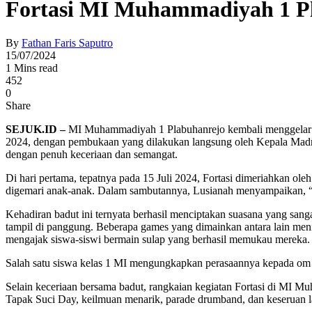
Fortasi MI Muhammadiyah 1 Pl
By
Fathan Faris Saputro
15/07/2024
1 Mins read
452
0
Share
SEJUK.ID –
MI Muhammadiyah 1 Plabuhanrejo kembali menggelar kegi
2024, dengan pembukaan yang dilakukan langsung oleh Kepala Madrasa
dengan penuh keceriaan dan semangat.
Di hari pertama, tepatnya pada 15 Juli 2024, Fortasi dimeriahkan ol
digemari anak-anak. Dalam sambutannya, Lusianah menyampaikan, “Pad
Kehadiran badut ini ternyata berhasil menciptakan suasana yang sa
tampil di panggung. Beberapa games yang dimainkan antara lain meni
mengajak siswa-siswi bermain sulap yang berhasil memukau mereka.
Salah satu siswa kelas 1 MI mengungkapkan perasaannya kepada om 
Selain keceriaan bersama badut, rangkaian kegiatan Fortasi di MI Mu
Tapak Suci Day, keilmuan menarik, parade drumband, dan keseruan 