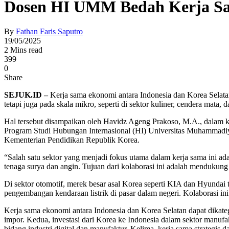
Dosen HI UMM Bedah Kerja Sama 
By
Fathan Faris Saputro
19/05/2025
2 Mins read
399
0
Share
SEJUK.ID –
Kerja sama ekonomi antara Indonesia dan Korea Selata
tetapi juga pada skala mikro, seperti di sektor kuliner, cendera ma
Hal tersebut disampaikan oleh Havidz Ageng Prakoso, M.A., dalam 
Program Studi Hubungan Internasional (HI) Universitas Muhamma
Kementerian Pendidikan Republik Korea.
“Salah satu sektor yang menjadi fokus utama dalam kerja sama ini ad
tenaga surya dan angin. Tujuan dari kolaborasi ini adalah mendukung 
Di sektor otomotif, merek besar asal Korea seperti KIA dan Hyundai 
pengembangan kendaraan listrik di pasar dalam negeri. Kolaborasi ini
Kerja sama ekonomi antara Indonesia dan Korea Selatan dapat dikate
impor. Kedua, investasi dari Korea ke Indonesia dalam sektor manufakt
bidang industri digital dan manufaktur. Kelima, kerja sama strateg