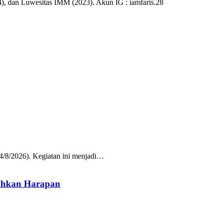
), dan Luwesitas IMM (2023). Akun IG : iamfaris.28
/8/2026). Kegiatan ini menjadi…
uhkan Harapan