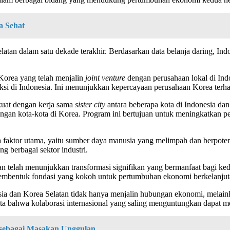
a Sehat
an dalam satu dekade terakhir. Berdasarkan data belanja daring, Indo
Korea yang telah menjalin
joint venture
dengan perusahaan lokal di In
uksi di Indonesia. Ini menunjukkan kepercayaan perusahaan Korea terh
kuat dengan kerja sama
sister city
antara beberapa kota di Indonesia da
engan kota-kota di Korea. Program ini bertujuan untuk meningkatkan pe
ga faktor utama, yaitu sumber daya manusia yang melimpah dan berpoten
 berbagai sektor industri.
telah menunjukkan transformasi signifikan yang bermanfaat bagi kedua
h membentuk fondasi yang kokoh untuk pertumbuhan ekonomi berkelanjut
ia dan Korea Selatan tidak hanya menjalin hubungan ekonomi, melain
yata bahwa kolaborasi internasional yang saling menguntungkan dapa
sebagai Masakan Unggulan