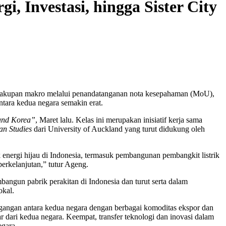
 Investasi, hingga Sister City
m cakupan makro melalui penandatanganan nota kesepahaman (MoU),
ntara kedua negara semakin erat.
and Korea”
, Maret lalu. Kelas ini merupakan inisiatif kerja sama
ean Studies
dari University of Auckland yang turut didukung oleh
k energi hijau di Indonesia, termasuk pembangunan pembangkit listrik
berkelanjutan,” tutur Ageng.
bangun pabrik perakitan di Indonesia dan turut serta dalam
okal.
agangan antara kedua negara dengan berbagai komoditas ekspor dan
ar dari kedua negara. Keempat, transfer teknologi dan inovasi dalam
egara.