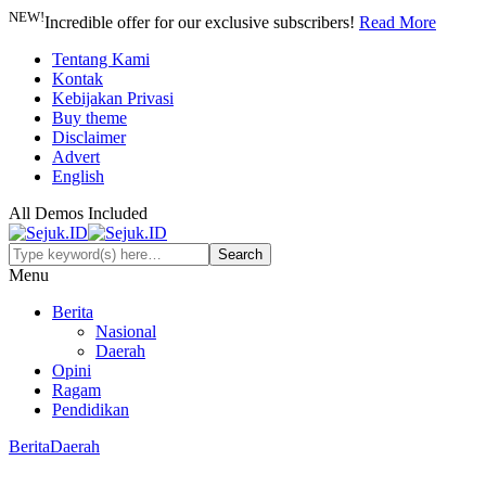
NEW!
Incredible offer for our exclusive subscribers!
Read More
Tentang Kami
Kontak
Kebijakan Privasi
Buy theme
Disclaimer
Advert
English
All Demos Included
Menu
Berita
Nasional
Daerah
Opini
Ragam
Pendidikan
Berita
Daerah