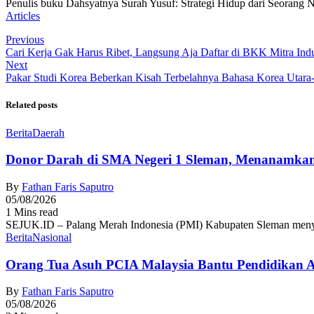
Penulis buku Dahsyatnya Surah Yusuf: Strategi Hidup dari Seorang 
Articles
Previous
Cari Kerja Gak Harus Ribet, Langsung Aja Daftar di BKK Mitra Indu
Next
Pakar Studi Korea Beberkan Kisah Terbelahnya Bahasa Korea Utara-
Related posts
Berita
Daerah
Donor Darah di SMA Negeri 1 Sleman, Menanamkan
By
Fathan Faris Saputro
05/08/2026
1 Mins read
SEJUK.ID – Palang Merah Indonesia (PMI) Kabupaten Sleman menyel
Berita
Nasional
Orang Tua Asuh PCIA Malaysia Bantu Pendidikan
By
Fathan Faris Saputro
05/08/2026