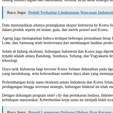
Baca Juga:
Peduli Terhadap Lingkungan Wawasan Indonesi
Data menunjukkan adanya peningkatan ekspor Indonesia ke Korea Selat
dalam produk seperti mi instan, gula, dan merek ponsel asal Korea.
Ageng juga memaparkan bahwa terdapat beberapa perusahaan besar 
Lotte, dan Samsung telah berinvestasi dan membangun fasilitas prod
Selain di bidang ekonomi, hubungan Indonesia dan Korea juga diper
terjalin adalah antara Bandung, Surabaya, Subang, dan Yogyakarta d
teknologi.
Daya tarik Indonesia bagi investor Korea Selatan didasarkan pada ti
yang mendukung, serta ketersediaan sumber daya alam yang menunjang
Perkembangan kerja sama ekonomi antara Indonesia dan Korea Selatan 
perdagangan hingga investasi strategis, hubungan bilateral ini tela
Dengan dukungan program
sister city
dan pertukaran budaya, Indones
kehidupan masyarakat. Keberhasilan kerja sama ini menjadi bukti n
Baca Juga:
Bupati Lamongan Dukung Olahan Ikan Kerapu 