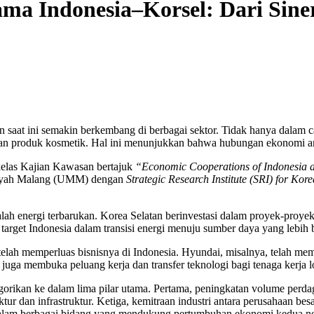
Indonesia–Korsel: Dari Sinergi,
n saat ini semakin berkembang di berbagai sektor. Tidak hanya dala
ta, dan produk kosmetik. Hal ini menunjukkan bahwa hubungan ekonomi a
kelas Kajian Kawasan bertajuk
“Economic Cooperations of Indonesia 
diyah Malang (UMM) dengan
Strategic Research Institute (SRI) for Kor
alah energi terbarukan. Korea Selatan berinvestasi dalam proyek-proye
target Indonesia dalam transisi energi menuju sumber daya yang lebih 
telah memperluas bisnisnya di Indonesia. Hyundai, misalnya, telah mem
 juga membuka peluang kerja dan transfer teknologi bagi tenaga kerja l
gorikan ke dalam lima pilar utama. Pertama, peningkatan volume perd
ur dan infrastruktur. Ketiga, kemitraan industri antara perusahaan bes
is dalam berbagai bidang yang mendukung pertumbuhan ekonomi kedua n