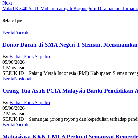
Next
Milad Ke-40 STIT Muhammadiyah Bojonegoro Diramaikan Turnamen 
Related posts
Berita
Daerah
Donor Darah di SMA Negeri 1 Sleman, Menanamkan
By
Fathan Faris Saputro
05/08/2026
1 Mins read
SEJUK.ID – Palang Merah Indonesia (PMI) Kabupaten Sleman menyel
Berita
Nasional
Orang Tua Asuh PCIA Malaysia Bantu Pendidikan
By
Fathan Faris Saputro
05/08/2026
2 Mins read
SEJUK.ID – Semangat gotong royong dan kepedulian terhadap pendid
Berita
Daerah
Mahasiswa KKN UMLA Perkuat Semangat Kemerde