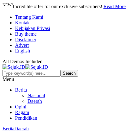
NEW!
Incredible offer for our exclusive subscribers!
Read More
Tentang Kami
Kontak
Kebijakan Privasi
Buy theme
Disclaimer
Advert
English
All Demos Included
Menu
Berita
Nasional
Daerah
Opini
Ragam
Pendidikan
Berita
Daerah