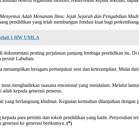
an beserta organisasi otonom, rekan-rekan kepala sekolah, bapak da
Menyemai Adab Menanam Ilmu: Jejak Sejarah dan Pengabdian Mad
ejuang pendidikan yang telah membangun fondasi kuat bagi perkemban
 Melati 1 HW UMLA
di dokumentasi penting perjalanan panjang lembaga pendidikan itu. Di
 pesisir Labuhan.
menampilkan beragam pertunjukan seni dan keterampilan. Mulai dari pi
ah turut menghadirkan suasana emosional yang mendalam. Melalui lantu
 adab kepada generasi penerus.
ti yang berlangsung khidmat. Kegiatan kemudian dilanjutkan dengan p
kepada para perintis dan tokoh pendidikan yang hadir. Penyerahan te
generasi ke generasi berikutnya.
(*)