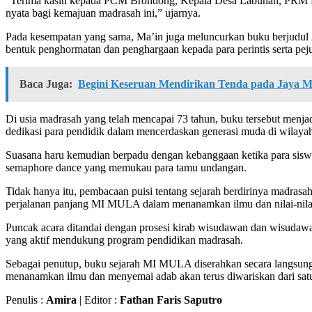
“Terima kasih kepada PCM Brondong, Kepala Desa Labuhan, PRM Labuh
nyata bagi kemajuan madrasah ini,” ujarnya.
Pada kesempatan yang sama, Ma’in juga meluncurkan buku berjudul
bentuk penghormatan dan penghargaan kepada para perintis serta p
Baca Juga:
Begini Keseruan Mendirikan Tenda pada Jaya
Di usia madrasah yang telah mencapai 73 tahun, buku tersebut menja
dedikasi para pendidik dalam mencerdaskan generasi muda di wilayah
Suasana haru kemudian berpadu dengan kebanggaan ketika para siswa 
semaphore dance yang memukau para tamu undangan.
Tidak hanya itu, pembacaan puisi tentang sejarah berdirinya madras
perjalanan panjang MI MULA dalam menanamkan ilmu dan nilai-nilai
Puncak acara ditandai dengan prosesi kirab wisudawan dan wisudawa
yang aktif mendukung program pendidikan madrasah.
Sebagai penutup, buku sejarah MI MULA diserahkan secara langsung 
menanamkan ilmu dan menyemai adab akan terus diwariskan dari satu 
Penulis :
Amira
| Editor :
Fathan Faris Saputro