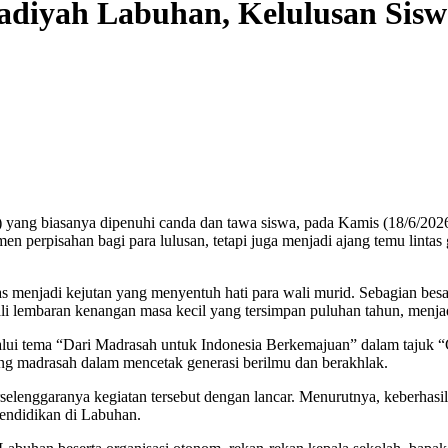
iyah Labuhan, Kelulusan Sisw
biasanya dipenuhi canda dan tawa siswa, pada Kamis (18/6/2026), 
 perpisahan bagi para lulusan, tetapi juga menjadi ajang temu lintas 
gas menjadi kejutan yang menyentuh hati para wali murid. Sebagian 
li lembaran kenangan masa kecil yang tersimpan puluhan tahun, menjad
alui tema “Dari Madrasah untuk Indonesia Berkemajuan” dalam tajuk “
ang madrasah dalam mencetak generasi berilmu dan berakhlak.
lenggaranya kegiatan tersebut dengan lancar. Menurutnya, keberhasila
endidikan di Labuhan.