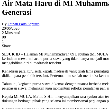
Air Mata Haru di MI Muhammad
Generasi
By
Fathan Faris Saputro
20/06/2026
2 Mins read
98
1
Share
SEJUK.ID –
Halaman MI Muhammadiyah 09 Labuhan (MI MULA) yang 
kerinduan mewarnai acara purna siswa yang tidak hanya menjadi momen
mengabdikan diri di madrasah tersebut.
Kehadiran para guru serta kepala madrasah yang telah lama purnatu
didikan para pendidik tersebut. Pertemuan itu seolah membuka kemba
Tahun ini, kegiatan purna siswa dikemas dengan nuansa berbeda mel
pelepasan siswa, melainkan juga momentum refleksi perjalanan panj
Kepala MI MULA, Ma’in, S.H.I., menyampaikan rasa syukur atas terse
dukungan berbagai pihak yang selama ini membersamai perjuangan p