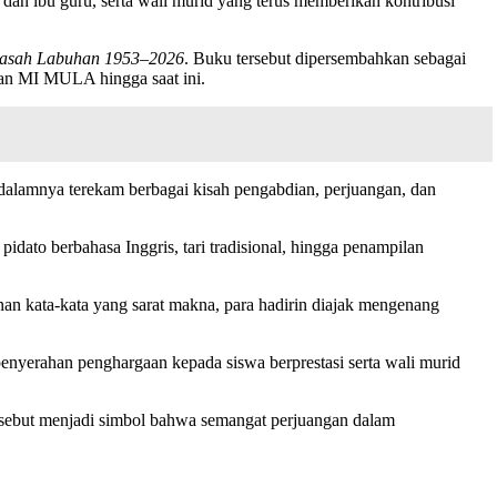
n ibu guru, serta wali murid yang terus memberikan kontribusi
rasah Labuhan 1953–2026
. Buku tersebut dipersembahkan sebagai
gan MI MULA hingga saat ini.
 dalamnya terekam berbagai kisah pengabdian, perjuangan, dan
dato berbahasa Inggris, tari tradisional, hingga penampilan
nan kata-kata yang sarat makna, para hadirin diajak mengenang
enyerahan penghargaan kepada siswa berprestasi serta wali murid
rsebut menjadi simbol bahwa semangat perjuangan dalam