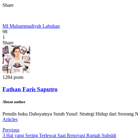
Share
MI Muhammadiyah Labuhan
98
1
Share
1284 posts
Fathan Faris Saputro
About author
Penulis buku Dahsyatnya Surah Yusuf: Strategi Hidup dari Seorang 
Articles
Previous
3 Hal yang Sering Terlewat Saat Renovasi Rumah Subsidi