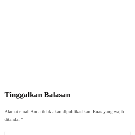
Power your team
with InHype
Add some text to explain benefits of
subscripton on your services.
Tinggalkan Balasan
Alamat email Anda tidak akan dipublikasikan.
Ruas yang wajib
ditandai
*