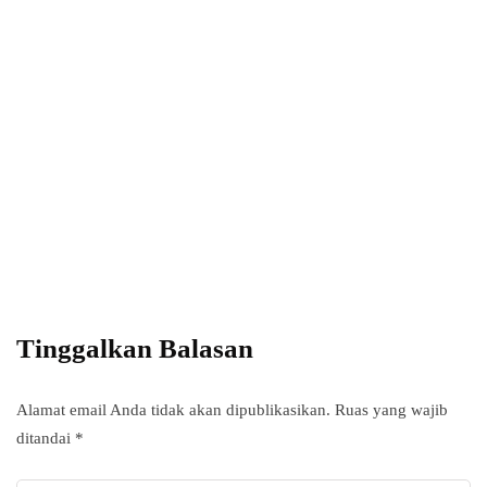
Power your team
with InHype
Add some text to explain benefits of
subscripton on your services.
Tinggalkan Balasan
Alamat email Anda tidak akan dipublikasikan.
Ruas yang wajib
ditandai
*