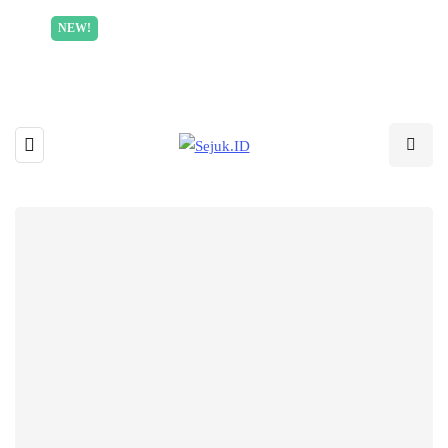
Incredible offer for our exclusive subscribers!
NEW!
Read More