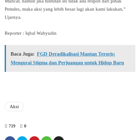
Muncar, namun jika tuntutan ini tidak ada respon dari pihak
Pemdes, maka aksi yang lebih besar lagi akan kami lakukan,”
Ujarnya.
Reporter : Iqbal Wahyudin
Baca Juga:
FGD Deradikalisasi Mantan Teroris:
Mengurai Stigma dan Perjuangan untuk Hidup Baru
Aksi
719
0