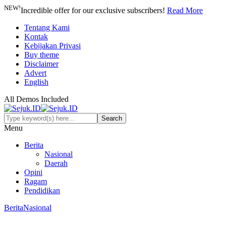
NEW!
Incredible offer for our exclusive subscribers!
Read More
Tentang Kami
Kontak
Kebijakan Privasi
Buy theme
Disclaimer
Advert
English
All Demos Included
Menu
Berita
Nasional
Daerah
Opini
Ragam
Pendidikan
Berita
Nasional