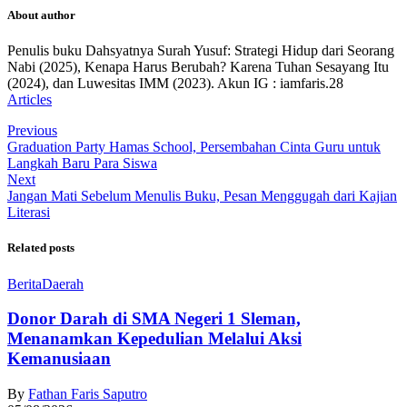
About author
Penulis buku Dahsyatnya Surah Yusuf: Strategi Hidup dari Seorang
Nabi (2025), Kenapa Harus Berubah? Karena Tuhan Sesayang Itu
(2024), dan Luwesitas IMM (2023). Akun IG : iamfaris.28
Articles
Previous
Graduation Party Hamas School, Persembahan Cinta Guru untuk
Langkah Baru Para Siswa
Next
Jangan Mati Sebelum Menulis Buku, Pesan Menggugah dari Kajian
Literasi
Related posts
Berita
Daerah
Donor Darah di SMA Negeri 1 Sleman,
Menanamkan Kepedulian Melalui Aksi
Kemanusiaan
By
Fathan Faris Saputro