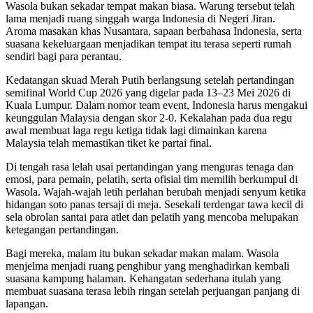
Wasola bukan sekadar tempat makan biasa. Warung tersebut telah
lama menjadi ruang singgah warga Indonesia di Negeri Jiran.
Aroma masakan khas Nusantara, sapaan berbahasa Indonesia, serta
suasana kekeluargaan menjadikan tempat itu terasa seperti rumah
sendiri bagi para perantau.
Kedatangan skuad Merah Putih berlangsung setelah pertandingan
semifinal World Cup 2026 yang digelar pada 13–23 Mei 2026 di
Kuala Lumpur. Dalam nomor team event, Indonesia harus mengakui
keunggulan Malaysia dengan skor 2-0. Kekalahan pada dua regu
awal membuat laga regu ketiga tidak lagi dimainkan karena
Malaysia telah memastikan tiket ke partai final.
Di tengah rasa lelah usai pertandingan yang menguras tenaga dan
emosi, para pemain, pelatih, serta ofisial tim memilih berkumpul di
Wasola. Wajah-wajah letih perlahan berubah menjadi senyum ketika
hidangan soto panas tersaji di meja. Sesekali terdengar tawa kecil di
sela obrolan santai para atlet dan pelatih yang mencoba melupakan
ketegangan pertandingan.
Bagi mereka, malam itu bukan sekadar makan malam. Wasola
menjelma menjadi ruang penghibur yang menghadirkan kembali
suasana kampung halaman. Kehangatan sederhana itulah yang
membuat suasana terasa lebih ringan setelah perjuangan panjang di
lapangan.