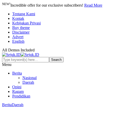
NEW!
Incredible offer for our exclusive subscribers!
Read More
Tentang Kami
Kontak
Kebijakan Privasi
Buy theme
Disclaimer
Advert
English
All Demos Included
Menu
Berita
Nasional
Daerah
Opini
Ragam
Pendidikan
Berita
Daerah