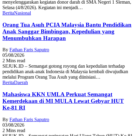
menyelenggarakan kegiatan donor darah di SMA Negeri 1 Sleman,
Selasa (4/8/2026). Kegiatan ini menjadi…
Berita
Nasional
Orang Tua Asuh PCIA Malaysia Bantu Pendidikan
Anak Sanggar Bimbingan, Kepedulian yang
Menumbuhkan Harapan
By
Fathan Faris Saputro
05/08/2026
2 Mins read
SEJUK.ID – Semangat gotong royong dan kepedulian terhadap
pendidikan anak-anak Indonesia di Malaysia kembali diwujudkan
melalui Program Orang Tua Asuh yang diinisiasi…
Berita
Daerah
Mahasiswa KKN UMLA Perkuat Semangat
Kemerdekaan di MI MULA Lewat Gebyar HUT
Ke-81 RI
By
Fathan Faris Saputro
03/08/2026
2 Mins read
SEJUK.ID – Semangat peringatan Hari Ulang Tahun (HUT) Ke-81