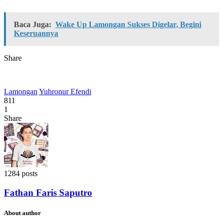
Baca Juga:
Wake Up Lamongan Sukses Digelar, Begini
Keseruannya
Share
Lamongan
Yuhronur Efendi
811
1
Share
1284 posts
Fathan Faris Saputro
About author