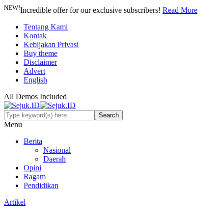
NEW!
Incredible offer for our exclusive subscribers!
Read More
Tentang Kami
Kontak
Kebijakan Privasi
Buy theme
Disclaimer
Advert
English
All Demos Included
Menu
Berita
Nasional
Daerah
Opini
Ragam
Pendidikan
Artikel