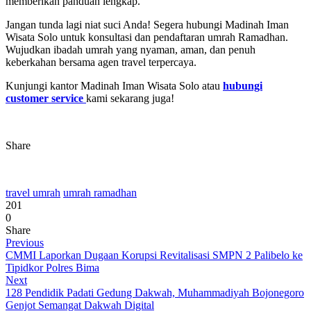
memberikan panduan lengkap.
Jangan tunda lagi niat suci Anda! Segera hubungi Madinah Iman
Wisata Solo untuk konsultasi dan pendaftaran umrah Ramadhan.
Wujudkan ibadah umrah yang nyaman, aman, dan penuh
keberkahan bersama agen travel terpercaya.
Kunjungi kantor Madinah Iman Wisata Solo atau
hubungi
customer service
kami sekarang juga!
Share
travel umrah
umrah ramadhan
201
0
Share
Previous
CMMI Laporkan Dugaan Korupsi Revitalisasi SMPN 2 Palibelo ke
Tipidkor Polres Bima
Next
128 Pendidik Padati Gedung Dakwah, Muhammadiyah Bojonegoro
Genjot Semangat Dakwah Digital