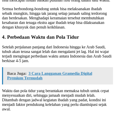
bisa mencapai ribuan bahkan puluhan ribu orang dalam satu waktu.
Semua berbondong-bondong untuk bisa melaksanakan ibadah
sebaik mungkin, hingga tak jarang setiap jamaah saling terdorong
dan berdesakan. Menghadapi keramaian tersebut membutuhkan
kesabaran dan tenaga ekstra agar ibadah tetap bisa dilaksanakan
dengan khusyuk dan penuh keikhlasan.
4. Perbedaan Waktu dan Pola Tidur
Setelah perjalanan panjang dari Indonesia hingga ke Arab Saudi,
tubuh akan terasa sangat lelah dan mengalami jet lag. Hal ini wajar
terjadi mengingat perbedaan waktu antara Indonesia dan Arab Saudi
berkisar 4-5 jam.
Baca Juga:
3 Cara Langganan Gramedia Digital
Premium Termudah
Waktu dan pola tidur yang berantakan memaksa tubuh untuk cepat
menyesuaikan diri, sehingga jamaah menjadi mudah lelah.
Ditambah dengan jadwal kegiatan ibadah yang padat, kondisi ini
menjadi faktor pendukung kelelahan yang perlu diantisipasi sejak
awal.