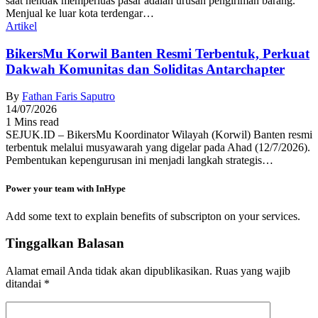
saat hendak memperluas pasar adalah urusan pengiriman barang.
Menjual ke luar kota terdengar…
Artikel
BikersMu Korwil Banten Resmi Terbentuk, Perkuat
Dakwah Komunitas dan Soliditas Antarchapter
By
Fathan Faris Saputro
14/07/2026
1 Mins read
SEJUK.ID – BikersMu Koordinator Wilayah (Korwil) Banten resmi
terbentuk melalui musyawarah yang digelar pada Ahad (12/7/2026).
Pembentukan kepengurusan ini menjadi langkah strategis…
Power your team with InHype
Add some text to explain benefits of subscripton on your services.
Tinggalkan Balasan
Alamat email Anda tidak akan dipublikasikan.
Ruas yang wajib
ditandai
*