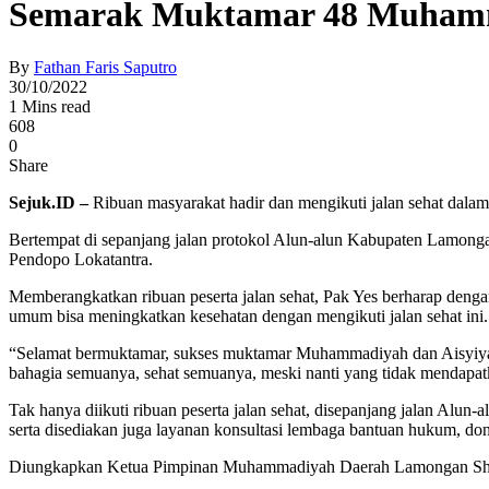
Semarak Muktamar 48 Muhamm
By
Fathan Faris Saputro
30/10/2022
1 Mins read
608
0
Share
Sejuk.ID –
Ribuan masyarakat hadir dan mengikuti jalan sehat d
Bertempat di sepanjang jalan protokol Alun-alun Kabupaten Lamongan
Pendopo Lokatantra.
Memberangkatkan ribuan peserta jalan sehat, Pak Yes berharap denga
umum bisa meningkatkan kesehatan dengan mengikuti jalan sehat ini.
“Selamat bermuktamar, sukses muktamar Muhammadiyah dan Aisyiyah
bahagia semuanya, sehat semuanya, meski nanti yang tidak mendapat
Tak hanya diikuti ribuan peserta jalan sehat, disepanjang jalan A
serta disediakan juga layanan konsultasi lembaga bantuan hukum, don
Diungkapkan Ketua Pimpinan Muhammadiyah Daerah Lamongan Shodikin