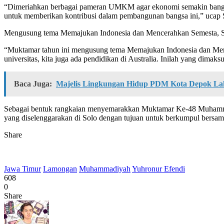
“Dimeriahkan berbagai pameran UMKM agar ekonomi semakin bangkit 
untuk memberikan kontribusi dalam pembangunan bangsa ini,” ucap 
Mengusung tema Memajukan Indonesia dan Mencerahkan Semesta, Sho
“Muktamar tahun ini mengusung tema Memajukan Indonesia dan Mence
universitas, kita juga ada pendidikan di Australia. Inilah yang dimak
Baca Juga:
Majelis Lingkungan Hidup PDM Kota Depok La
Sebagai bentuk rangkaian menyemarakkan Muktamar Ke-48 Muhamma
yang diselenggarakan di Solo dengan tujuan untuk berkumpul bersa
Share
Jawa Timur
Lamongan
Muhammadiyah
Yuhronur Efendi
608
0
Share