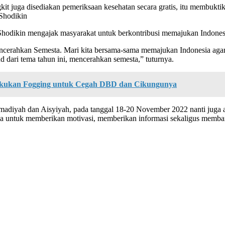
juga disediakan pemeriksaan kesehatan secara gratis, itu membukti
Shodikin
dikin mengajak masyarakat untuk berkontribusi memajukan Indonesia
rahkan Semesta. Mari kita bersama-sama memajukan Indonesia agar s
sud dari tema tahun ini, mencerahkan semesta,” tuturnya.
kukan Fogging untuk Cegah DBD dan Cikungunya
diyah dan Aisyiyah, pada tanggal 18-20 November 2022 nanti juga
ma untuk memberikan motivasi, memberikan informasi sekaligus memban