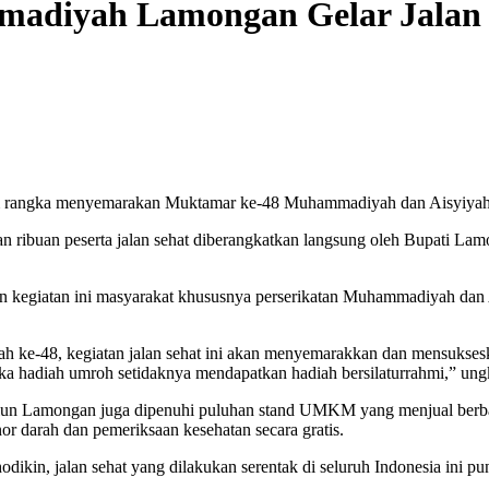
adiyah Lamongan Gelar Jalan 
alam rangka menyemarakan Muktamar ke-48 Muhammadiyah dan Aisyiya
 ribuan peserta jalan sehat diberangkatkan langsung oleh Bupati Lamo
n kegiatan ini masyarakat khususnya perserikatan Muhammadiyah dan Ai
 ke-48, kegiatan jalan sehat ini akan menyemarakkan dan mensukse
ka hadiah umroh setidaknya mendapatkan hadiah bersilaturrahmi,” ung
lun-alun Lamongan juga dipenuhi puluhan stand UMKM yang menjual ber
or darah dan pemeriksaan kesehatan secara gratis.
, jalan sehat yang dilakukan serentak di seluruh Indonesia ini pun