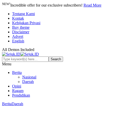
NEW!
Incredible offer for our exclusive subscribers!
Read More
Tentang Kami
Kontak
Kebijakan Privasi
Buy theme
Disclaimer
Advert
English
All Demos Included
Menu
Berita
Nasional
Daerah
Opini
Ragam
Pendidikan
Berita
Daerah