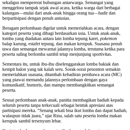
sekaligus mempererat hubungan antarwarga. Semangat yang
menggelora tampak sejak awal acara, ketika warga dari berbagai
kalangan—mulai dari anak-anak hingga orang tua—hadir dan
berpartisipasi dengan penuh antusias.
Beragam perlombaan digelar untuk memeriahkan acara, dengan
kategori peserta yang dibagi berdasarkan usia. Untuk anak-anak,
lomba yang diadakan antara lain lomba tepung karet,
pokemon
balap karung, estafet tepung, dan makan kerupuk. Suasana penuh
tawa dan semangat mewarnai jalannya lomba, terutama ketika para
peserta saling berlomba sambil tetap menjunjung sportivitas.
Sementara itu, untuk ibu-ibu diselenggarakan lomba bakiak dan
kempit balon yang tak kalah seru. Sorak-sorai penonton semakin
memeriahkan suasana, ditambah kehadiran pembawa acara (MC)
yang piawai memandu jalannya perlombaan dengan gaya
komunikatif, humoris, dan mampu membangkitkan semangat
peserta.
Seusai perlombaan anak-anak, panitia membagikan hadiah kepada
seluruh peserta tanpa terkecuali sebagai bentuk apresiasi atas
partisipasi mereka. “Senang sekali bisa ikut lomba dan dapat hadiah,
walaupun tidak juara,” ujar Rina, salah satu peserta lomba makan
kerupuk sambil tersenyum lebar.