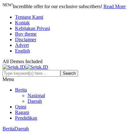
NEW!
Incredible offer for our exclusive subscribers!
Read More
Tentang Kami
Kontak
Kebijakan Privasi
Buy theme
Disclaimer
Advert
English
All Demos Included
Menu
Berita
Nasional
Daerah
Opini
Ragam
Pendidikan
Berita
Daerah