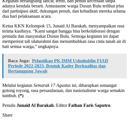
Kegiatan berlangsung lancar, tertib, dan penuh keceriaan tanpa
adanya kendala berarti. Antusiasme warga Dusun Bulu terlihat jelas
dari partisipasi aktif, dukungan penuh, dan kehadiran mereka selama
dua hari pelaksanaan acara.
Ketua KKN Kelompok 15, Junaid Al Barakah, menyampaikan rasa
terima kasihnya. “Kami sangat bangga bisa berkolaborasi dengan
pemuda dan masyarakat Dusun Bulu. Semoga kegiatan ini dapat
mempererat tali silaturahmi dan menumbuhkan rasa cinta tanah air di
hati semua warga,” ungkapnya.
Baca Juga:
Pelantikan PK IMM Ushuluddin FIAD
Periode 2022-2023, Bentuk Kader Berkualitas dan
Bertanggung Jawab
Melalui kegiatan
Semarak 17 Agustus
ini, diharapkan semangat
gotong royong, rasa persaudaraan, dan nasionalisme warga semakin
tumbuh.
(*)
Penulis
Junaid Al Barakah
. Editor
Fathan Faris Saputro
.
Share